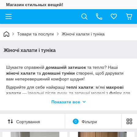
Магазин стильных вещей!
Товари та послуги
Жіночі халати і туніка
Жіночі халати і туніка
Шукаєте справжній
домашній затишок
та тепло? Наші
жіночі халати
та
домашні туніки
створені, щоб дарувати
вам неперевершений комфорт щодня!
Відкрийте для себе найкращі
теплі халати
: м'які
махрові
халати
— ідеальні після душу, та затишні моделі з
флісу
для
довгих вечорів. Крім того, ми пропонуємо зручні
домашні
Показати все
туніки для жінок
. Обирайте якісний
теплий домашній одяг
,
що ніжно огортає тіло. Забудьте про холод —
купити халат
або
туніку
мрії тепер легко!
Сортування
0
Фільтри