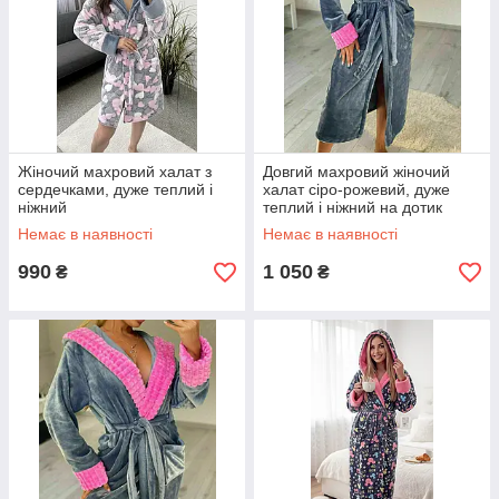
Жіночий махровий халат з
Довгий махровий жіночий
сердечками, дуже теплий і
халат сіро-рожевий, дуже
ніжний
теплий і ніжний на дотик
Немає в наявності
Немає в наявності
990
1 050
₴
₴