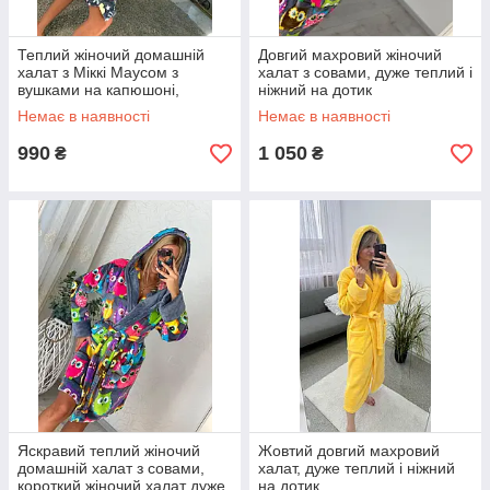
Теплий жіночий домашній
Довгий махровий жіночий
халат з Міккі Маусом з
халат з совами, дуже теплий і
вушками на капюшоні,
ніжний на дотик
короткий жіночий халат
Немає в наявності
Немає в наявності
990
1 050
₴
₴
Яскравий теплий жіночий
Жовтий довгий махровий
домашній халат з совами,
халат, дуже теплий і ніжний
короткий жіночий халат дуже
на дотик