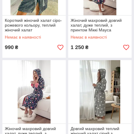
Короткий жіночий халат сіро-
Жіночий махровий довгий
рожевого кольору, теплий
халат, дуже теплий, з
жіночий халат
принтом Міккі Мауса
Немає в наявності
Немає в наявності
990
1 250
₴
₴
Жіночий махровий довгий
Довгий махровий теплий
халат, дуже теплий, з
жіночий халат сірий з