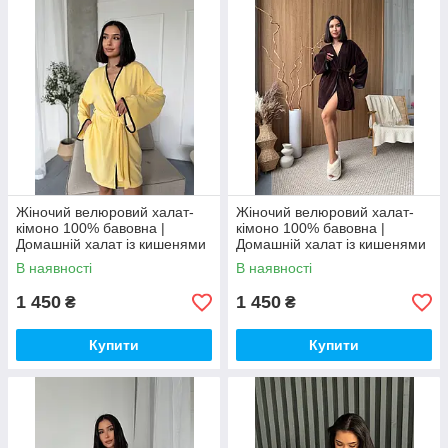
Жіночий велюровий халат-
Жіночий велюровий халат-
кімоно 100% бавовна |
кімоно 100% бавовна |
Домашній халат із кишенями
Домашній халат із кишенями
| М’який бавовняний халат
| М’який бавовняний халат
В наявності
В наявності
1 450
1 450
₴
₴
Купити
Купити