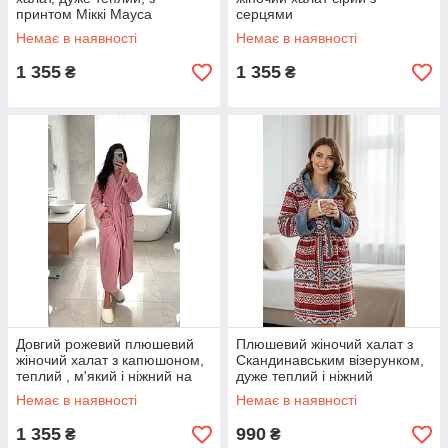
принтом Міккі Мауса
серцями
Немає в наявності
Немає в наявності
1 355
1 355
₴
₴
Довгий рожевий плюшевий
Плюшевий жіночий халат з
жіночий халат з капюшоном,
Скандинавським візерунком,
теплий , м'який і ніжний на
дуже теплий і ніжний
дотик
Немає в наявності
Немає в наявності
1 355
990
₴
₴