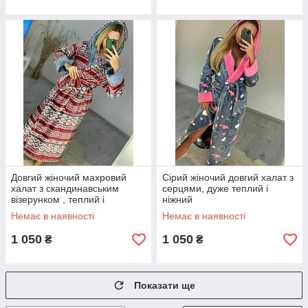
Довгий жіночий махровий
Сірий жіночий довгий халат з
халат з скандинавським
серцями, дуже теплий і
візерунком , теплий і
ніжний
мягенький
Немає в наявності
Немає в наявності
1 050
1 050
₴
₴
Показати ще