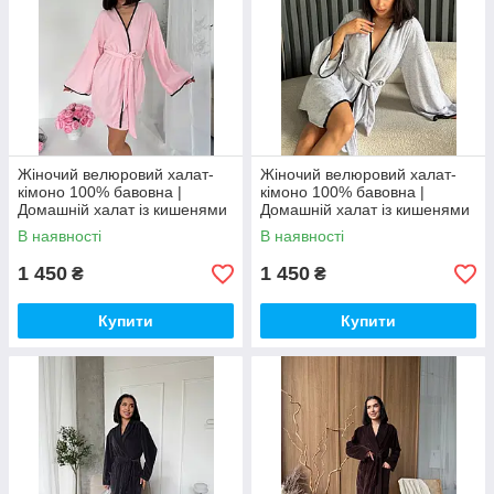
Жіночий велюровий халат-
Жіночий велюровий халат-
кімоно 100% бавовна |
кімоно 100% бавовна |
Домашній халат із кишенями
Домашній халат із кишенями
| М’який бавовняний халат
| М’який бавовняний халат
В наявності
В наявності
1 450
1 450
₴
₴
Купити
Купити