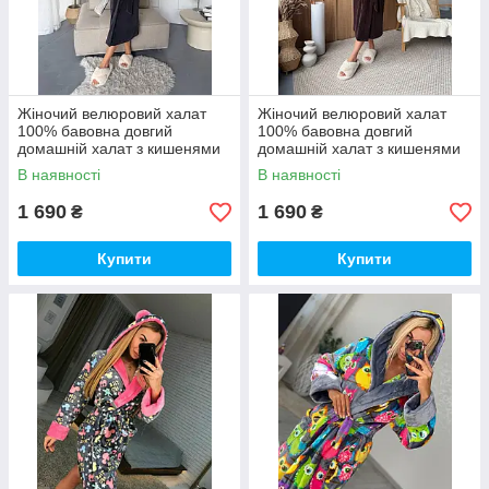
Жіночий велюровий халат
Жіночий велюровий халат
100% бавовна довгий
100% бавовна довгий
домашній халат з кишенями
домашній халат з кишенями
преміум якості
преміум якості
В наявності
В наявності
1 690
1 690
₴
₴
Купити
Купити