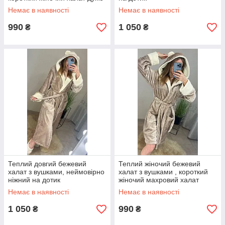
мякенький
Немає в наявності
Немає в наявності
990
1 050
₴
₴
Теплий довгий бежевий
Теплий жіночий бежевий
халат з вушками, неймовірно
халат з вушками , короткий
ніжний на дотик
жіночий махровий халат
Немає в наявності
Немає в наявності
1 050
990
₴
₴