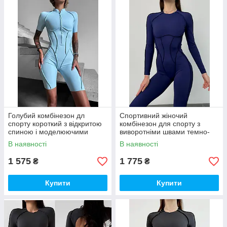
Голубий комбінезон дл
Спортивний жіночий
спорту короткий з відкритою
комбінезон для спорту з
спиною і моделюючими
виворотніми швами темно-
фігуру швами
синього кольору
В наявності
В наявності
1 575
1 775
₴
₴
Купити
Купити