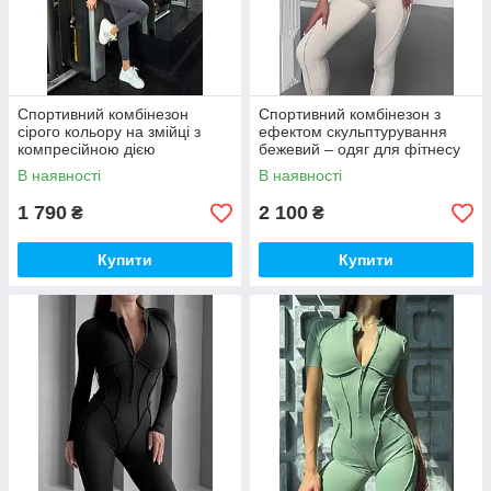
Спортивний комбінезон
Спортивний комбінезон з
сірого кольору на змійці з
ефектом скульптурування
компресійною дією
бежевий – одяг для фітнесу
та йоги
В наявності
В наявності
1 790
2 100
₴
₴
Купити
Купити