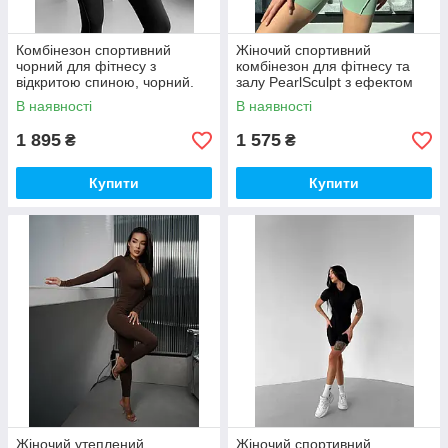
Комбінезон спортивний
Жіночий спортивний
чорний для фітнесу з
комбінезон для фітнесу та
відкритою спиною, чорний.
залу PearlSculpt з ефектом
Моделюючий ефект. Преміум
утяжки, колір Хакі
В наявності
В наявності
якість
1 895
1 575
₴
₴
Купити
Купити
Жіночий утеплений
Жіночий спортивний