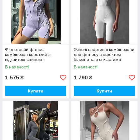
Фіолетовий фітнес
Жіночі спортивні комбінезони
комбінезон короткий з
для фітнесу з ефектом
відкритою спиною і
білизни та з сітчастими
моделюючими фігуру швами
вставками
В наявності
В наявності
1 575
1 790
₴
₴
Купити
Купити