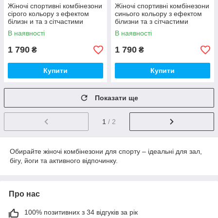
Жіночі спортивні комбінезони
Жіночі спортивні комбінезони
сірого кольору з ефектом
синього кольору з ефектом
білизн и та з сітчастими
білизни та з сітчастими
вставками, розмір S
вставками, розмір S
В наявності
В наявності
1 790
1 790
₴
₴
Купити
Купити
Показати ще
1
/ 2
Обирайте жіночі комбінезони для спорту – ідеальні для зал,
бігу, йоги та активного відпочинку.
Про нас
100% позитивних з 34 відгуків за рік