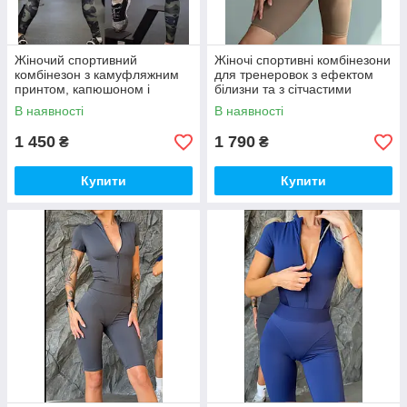
Жіночий спортивний
Жіночі спортивні комбінезони
комбінезон з камуфляжним
для тренеровок з ефектом
принтом, капюшоном і
білизни та з сітчастими
відкритою спиною
вставками темно-бежевий
В наявності
В наявності
1 450
1 790
₴
₴
Купити
Купити