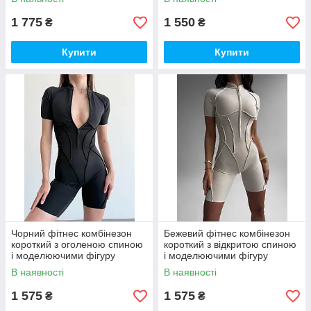
Шоколадний (Choco Burn)
1 775
1 550
₴
₴
Купити
Купити
Чорний фітнес комбінезон
Бежевий фітнес комбінезон
короткий з оголеною спиною
короткий з відкритою спиною
і моделюючими фігуру
і моделюючими фігуру
швами
швами
В наявності
В наявності
1 575
1 575
₴
₴