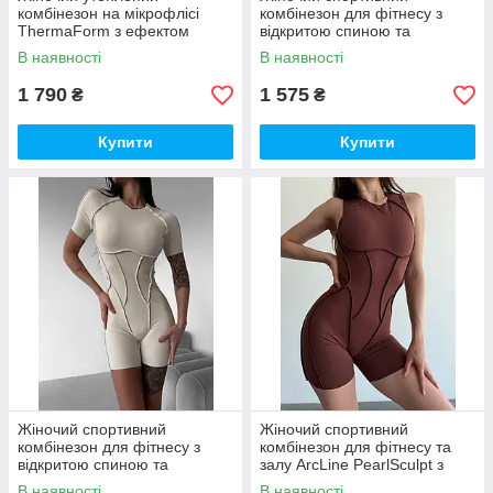
комбінезон на мікрофлісі
комбінезон для фітнесу з
ThermaForm з ефектом
відкритою спиною та
утяжки, колір Cacao Sand
зовнішніми швами, чорний
В наявності
В наявності
1 790
1 575
₴
₴
Купити
Купити
Жіночий спортивний
Жіночий спортивний
комбінезон для фітнесу з
комбінезон для фітнесу та
відкритою спиною та
залу ArcLine PearlSculpt з
зовнішніми швами
ефектом утяжки, колір
В наявності
В наявності