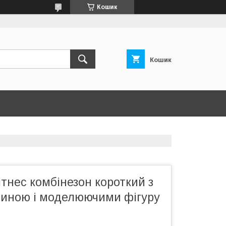
Кошик
Кошик
тнес комбінезон короткий з
пиною і моделюючими фігуру