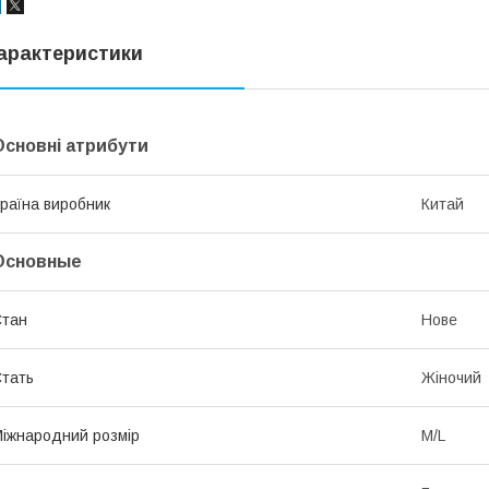
арактеристики
Основні атрибути
раїна виробник
Китай
Основные
Стан
Нове
тать
Жіночий
іжнародний розмір
M/L