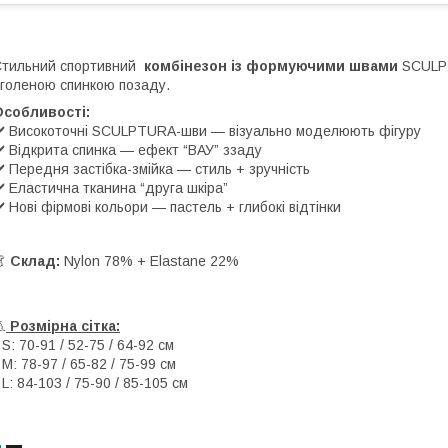
тильний спортивний
комбінезон із формуючими швами
SCULPT
голеною спинкою позаду.
Особливості:
️ Високоточні SCULPTURA-шви — візуально моделюють фігуру
️ Відкрита спинка — ефект “ВАУ” ззаду
️ Передня застібка-змійка — стиль + зручність
️ Еластична тканина “друга шкіра”
️ Нові фірмові кольори — пастель + глибокі відтінки
👗
Склад:
Nylon 78% + Elastane 22%

Розмірна сітка:
 S: 70-91 / 52-75 / 64-92 см
 M: 78-97 / 65-82 / 75-99 см
 L: 84-103 / 75-90 / 85-105 см