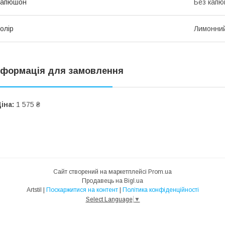
Капюшон
Без кап
олір
Лимонни
нформація для замовлення
іна:
1 575 ₴
Сайт створений на маркетплейсі
Prom.ua
Продавець на Bigl.ua
Artstil |
Поскаржитися на контент
|
Політика конфіденційності
Select Language
▼