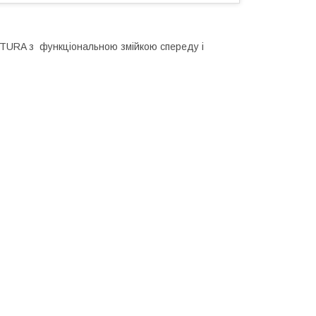
URA з функціональною змійкою спереду і