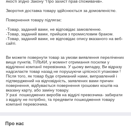
якості згідно Закону "Про захист прав споживачів».

Зворотня доставка товару здійснюється за домовленістю. 

Повернення товару підлягає:

-Товар, заданий вами, не відповідає замовленню.

-Товар, заданий вами, прийшов з промисловим браком.

-Товар, заданий вами, не відповідає опису вказаного на веб- 
сайті.

Ви можете повернути товар за умови виявлення перелічених 
вище пунктів, ТІЛЬКИ, у момент отримання посилки у 
відділенні компанії перевізника. У цьому випадку, Ви відразу 
надсилаєте товар назад не порушуючи цілісності упаковки ! 
Після того, як товар буде отриманий нами, виправлений і 
підтверджений на відповідність, заявлених вами причин 
повернення, відбувається повернення грошових коштів на 
вказану карту, або заміну товару.

У разі  пошкоджених виробів на відділі превозчика- забирати 
з відділу не потрібно, та предявити пошкодження товару 
компанії перевозчика.
Про нас