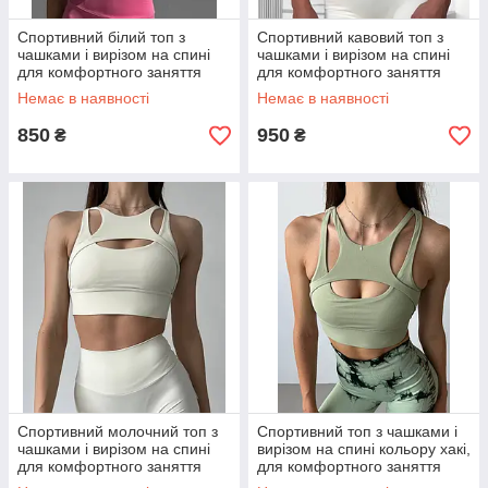
Спортивний білий топ з
Спортивний кавовий топ з
чашками і вирізом на спині
чашками і вирізом на спині
для комфортного заняття
для комфортного заняття
спорту
спорту
Немає в наявності
Немає в наявності
850
950
₴
₴
Спортивний молочний топ з
Спортивний топ з чашками і
чашками і вирізом на спині
вирізом на спині кольору хакі,
для комфортного заняття
для комфортного заняття
спорту
спорту