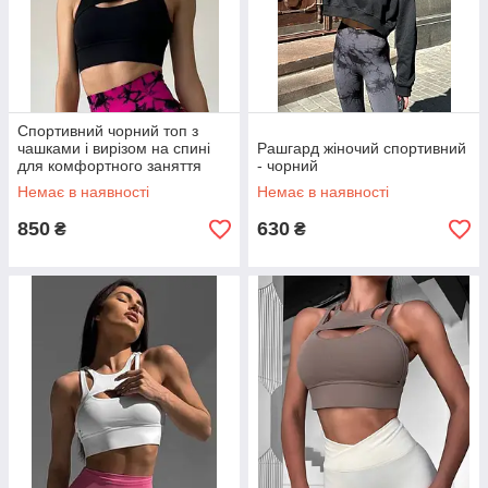
Спортивний чорний топ з
чашками і вирізом на спині
Рашгард жіночий спортивний
для комфортного заняття
- чорний
спорту
Немає в наявності
Немає в наявності
850
630
₴
₴