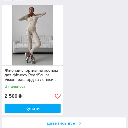
Жіночий спортивний костюм
для фітнесу PearlSculpt
Vision: рашгард та легінси з
ефектом пуш-ап
В наявності
2 500
₴
Купити
Дивитись все