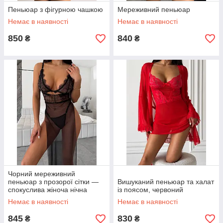
Пеньюар з фігурною чашкою
Мереживний пеньюар
Немає в наявності
Немає в наявності
850
840
₴
₴
Чорний мереживний
пеньюар з прозорої сітки —
Вишуканий пеньюар та халат
спокуслива жіноча нічна
із поясом, червоний
білизна
Немає в наявності
Немає в наявності
845
830
₴
₴