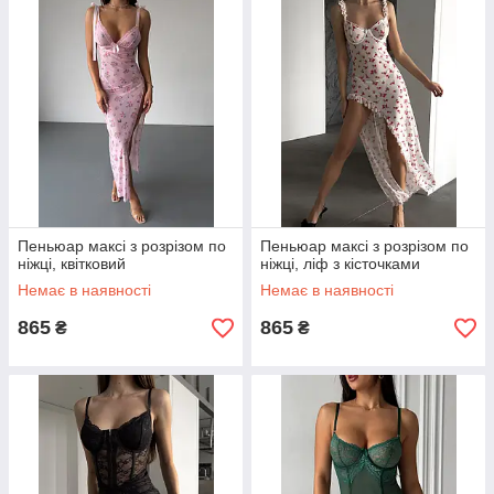
Пеньюар максі з розрізом по
Пеньюар максі з розрізом по
ніжці, квітковий
ніжці, ліф з кісточками
Немає в наявності
Немає в наявності
865
865
₴
₴