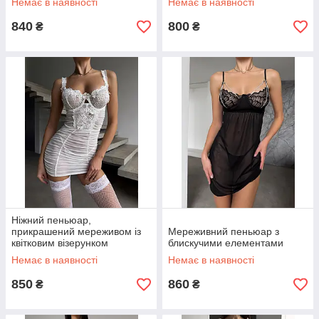
Немає в наявності
Немає в наявності
840
800
₴
₴
Ніжний пеньюар,
прикрашений мереживом із
Мереживний пеньюар з
квітковим візерунком
блискучими елементами
Немає в наявності
Немає в наявності
850
860
₴
₴