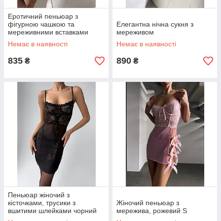
Еротичний пеньюар з
фігурною чашкою та
Елегантна нічна сукня з
мереживними вставками
мереживом
Немає в наявності
Немає в наявності
835
890
₴
₴
Пеньюар жіночий з
кісточками, трусики з
Жіночий пеньюар з
вшитими шлейками чорний
мережива, рожевий S