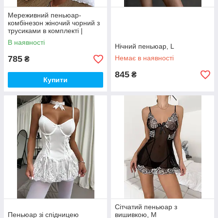
Мереживний пеньюар-
комбінезон жіночий чорний з
трусиками в комплекті |
Еротична білизна для
В наявності
романтичного вечора
Нічний пеньюар, L
785
Немає в наявності
₴
845
₴
Купити
Сітчатий пеньюар з
Пеньюар зі спідницею
вишивкою, М