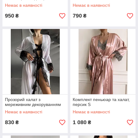
Немає в наявності
Немає в наявності
950
790
₴
₴
Прозорий халат з
Комплект пеньюар та халат,
мереживним декоруванням
персик S
Немає в наявності
Немає в наявності
830
1 080
₴
₴