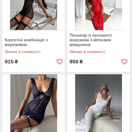
Пеньюар із прозорого
Корсетна комбінація з
мережива з квітковим
мереживом
візерунком
Немає в наявності
Немає в наявності
915
950
₴
₴