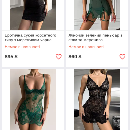
Еротична сукня корсетного
Жіночий зелений пеньюар з
типу з мереживом чорна
сітки та мережива
Немає в наявності
Немає в наявності
895
860
₴
₴