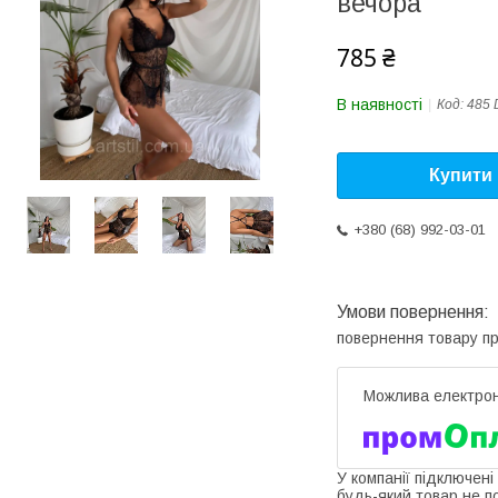
вечора
785 ₴
В наявності
Код:
485 
Купити
+380 (68) 992-03-01
повернення товару п
У компанії підключені
будь-який товар не п