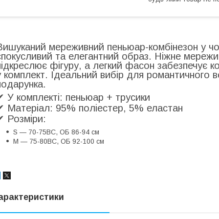
Вишуканий мереживний пеньюар-комбінезон у чо
спокусливий та елегантний образ. Ніжне мережив
підкреслює фігуру, а легкий фасон забезпечує 
у комплект. Ідеальний вибір для романтичного 
подарунка.
✔ У комплекті: пеньюар + трусики
✔ Матеріал: 95% поліестер, 5% еластан
✔ Розміри:
S — 70-75BC, ОБ 86-94 см
M — 75-80BC, ОБ 92-100 см
арактеристики