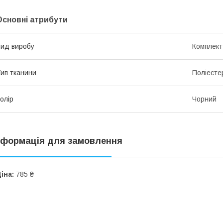
Основні атрибути
ид виробу
Комплект
ип тканини
Поліесте
олір
Чорний
нформація для замовлення
іна:
785 ₴