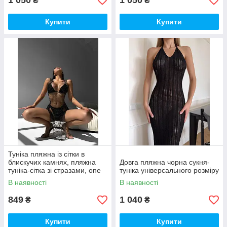
1 050
1 050
₴
₴
Купити
Купити
Туніка пляжна із сітки в
блискучих камнях, пляжна
Довга пляжна чорна сукня-
туніка-сітка зі стразами, one
туніка універсального розміру
size (42/46),
В наявності
В наявності
849
1 040
₴
₴
Купити
Купити