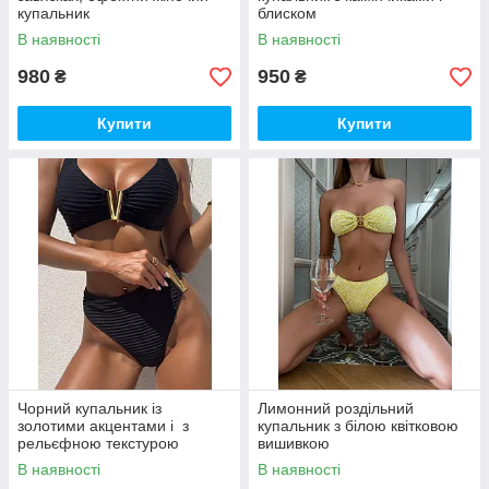
купальник
блиском
В наявності
В наявності
980
950
₴
₴
Купити
Купити
Чорний купальник із
Лимонний роздільний
золотими акцентами і з
купальник з білою квітковою
рельєфною текстурою
вишивкою
тканиною, розмір S
В наявності
В наявності