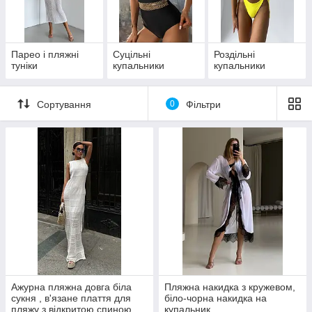
свій ідеальний образ для літа!
Парео і пляжні
Суцільні
Роздільні
туніки
купальники
купальники
Сортування
0
Фільтри
Ажурна пляжна довга біла
Пляжна накидка з кружевом,
сукня , в'язане плаття для
біло-чорна накидка на
пляжу з відкритою спиною,
купальник