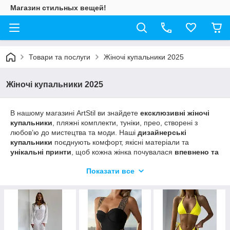
Магазин стильных вещей!
Товари та послуги
Жіночі купальники 2025
Жіночі купальники 2025
В нашому магазині ArtStil ви знайдете
ексклюзивні жіночі
купальники
, пляжні комплекти, туніки, прео, створені з
любов’ю до мистецтва та моди. Наші
дизайнерські
купальники
поєднують комфорт, якісні матеріали та
унікальні принти
, щоб кожна жінка почувалася
впевнено та
стильно на пляжі чи біля басейну.
Показати все
✨
Чому обирають нас?
✔️ Унікальні дизайнерські моделі
✔️ Високоякісні тканини, що ідеально сідають по фігурі
✔️ Ексклюзивні принти, натхненні мистецтвом
✔️ Роздільні та цілісні купальники для будь-якого типу фігури
Відкрийте для себе
колекцію купальників ArtStil
та знайдіть