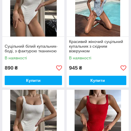
Красивий жіночий суцільний
Суцільний білий купальник-
купальник з східним
боді, з фактурою тканиною
візерунком
В наявності
В наявності
890
945
₴
₴
Купити
Купити