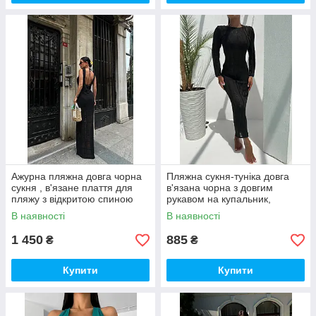
Ажурна пляжна довга чорна
Пляжна сукня-туніка довга
сукня , в'язане плаття для
в'язана чорна з довгим
пляжу з відкритою спиною
рукавом на купальник,
Модель
В наявності
В наявності
1 450
885
₴
₴
Купити
Купити