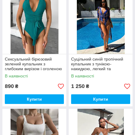
Сексуальний бірюзовий
Суцільний синій тропічний
зелений купальник з
купальник з тунікою-
глибоким вирізом і оголеною
накидкою, легкий та
спиною
повітряний, як подих моря
В наявності
В наявності
890
1 250
₴
₴
Купити
Купити