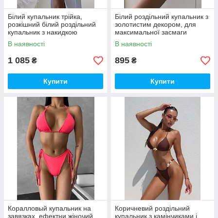
Білий купальник трійка,
Білий роздільний купальник з
розкішний білий роздільний
золотистим декором, для
купальник з накидкою
максимальної засмаги
В наявності
В наявності
1 085
895
₴
₴
Купити
Купити
Коралловый купальник на
Коричневий роздільний
завязках, ефектни жіночий
купальник з камінчиками і