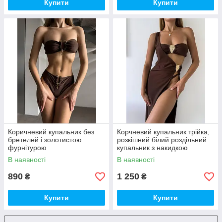
Купити
Купити
Коричневий купальник без
Корчневий купальник трійка,
бретелей і золотистою
розкішний білий роздільний
фурнітурою
купальник з накидкою
В наявності
В наявності
890
1 250
₴
₴
Купити
Купити