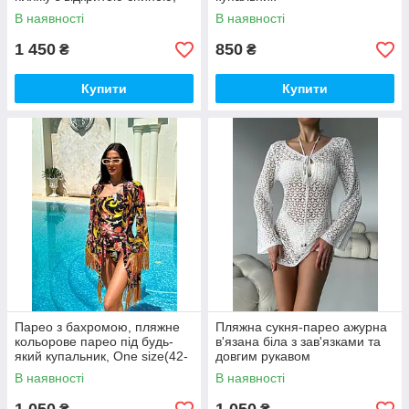
one size (42/46)
В наявності
В наявності
1 450
850
₴
₴
Купити
Купити
Парео з бахромою, пляжне
Пляжна сукня-парео ажурна
кольорове парео під будь-
в'язана біла з зав'язками та
який купальник, One size(42-
довгим рукавом
44)
В наявності
В наявності