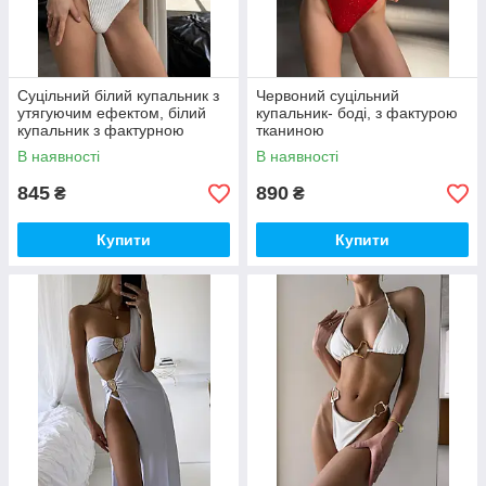
Суцільний білий купальник з
Червоний суцільний
утягуючим ефектом, білий
купальник- боді, з фактурою
купальник з фактурною
тканиною
тканиною
В наявності
В наявності
845
890
₴
₴
Купити
Купити