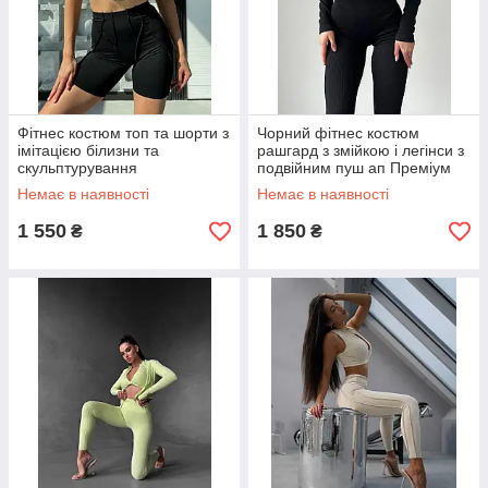
Фітнес костюм топ та шорти з
Чорний фітнес костюм
імітацією білизни та
рашгард з змійкою і легінси з
скульптурування
подвійним пуш ап Преміум
Немає в наявності
Немає в наявності
1 550
1 850
₴
₴