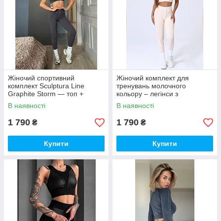
Жіночий спортивний
Жіночий комплект для
комплект Sculptura Line
тренувань молочного
Graphite Storm — топ +
кольору – легінси з
легінси з утяжкою та ефектом
контурними швами та кроп-
В наявності
В наявності
корекції
топ
1 790
1 790
₴
₴
Купити
Купити