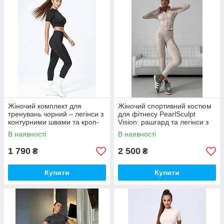
Жіночий комплект для
Жіночий спортивний костюм
тренувань чорний – легінси з
для фітнесу PearlSculpt
контурними швами та кроп-
Vision: рашгард та легінси з
топ
ефектом пуш-ап
В наявності
В наявності
1 790
2 500
₴
₴
Купити
Купити