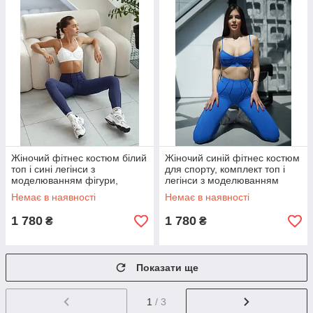
Жіночий фітнес костюм білий
Жіночий синій фітнес костюм
топ і сині легінси з
для спорту, комплект топ і
моделюванням фігури,
легінси з моделюванням
костюм для залу
фігури
Немає в наявності
Немає в наявності
1 780
1 780
₴
₴
Показати ще
1
/ 3