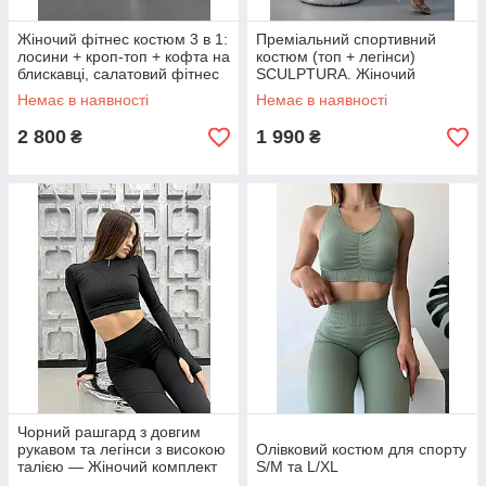
Жіночий фітнес костюм 3 в 1:
Преміальний спортивний
лосини + кроп-топ + кофта на
костюм (топ + легінси)
блискавці, салатовий фітнес
SCULPTURA. Жіночий
костюм
фітнес-комплект для йоги та
Немає в наявності
Немає в наявності
тренувань.
2 800
1 990
₴
₴
Чорний рашгард з довгим
рукавом та легінси з високою
Олівковий костюм для спорту
талією — Жіночий комплект
S/M та L/XL
для тренувань з эффектом