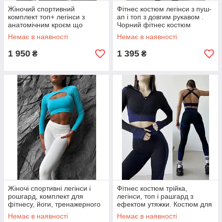
Жіночий спортивний
Фітнес костюм легінси з пуш-
комплект топ+ легінси з
ап і топ з довгим рукавом .
анатомічним кроєм що
Чорний фітнес костюм
підкреслює та формує фігуру
Немає в наявності
Немає в наявності
1 950
1 395
₴
₴
Жіночі спортивні легінси і
Фітнес костюм трійка,
рошгард, комплект для
легінси, топ і рашгард з
фітнесу, йоги, тренажерного
ефектом утяжки. Костюм для
залу та ін.
спорту чорний з синіми
Немає в наявності
Немає в наявності
вставкамии