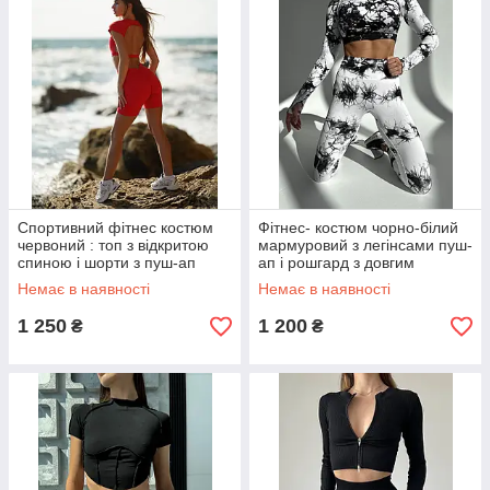
Спортивний фітнес костюм
Фітнес- костюм чорно-білий
червоний : топ з відкритою
мармуровий з легінсами пуш-
спиною і шорти з пуш-ап
ап і рошгард з довгим
поясом.
рукавом
Немає в наявності
Немає в наявності
1 250
1 200
₴
₴