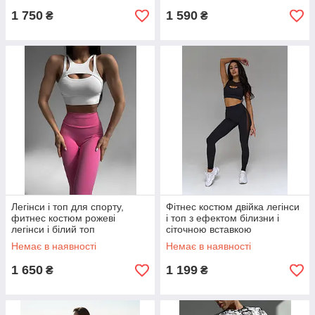
1 750
1 590
₴
₴
Легінси і топ для спорту,
Фітнес костюм двійка легінси
фитнес костюм рожеві
і топ з ефектом білизни і
легінси і білий топ
сіточною вставкою
Немає в наявності
Немає в наявності
1 650
1 199
₴
₴