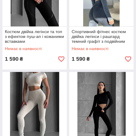
Костюм двійка легінси та топ
Спортивний фітнес костюм
з ефектом пуш-ап і кожаними
двійка легінси і рашгард
вставками
темний графіт з подвійним
пуш-ап
Немає в наявності
Немає в наявності
1 590
1 590
₴
₴