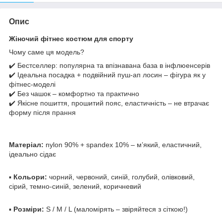
Опис
Жіночий фітнес костюм для спорту
Чому саме ця модель?
✔️ Бестселлер: популярна та впізнавана база в інфлюенсерів
✔️ Ідеальна посадка + подвійний пуш-ап лосин – фігура як у
фітнес-моделі
✔️ Без чашок – комфортно та практично
✔️ Якісне пошиття, прошитий пояс, еластичність – не втрачає
форму після прання
Матеріал:
nylon 90% + spandex 10% – мʼякий, еластичний,
ідеально сідає
▪️
Кольори:
чорний, червоний, синій, голубий, олівковий,
сірий, темно-синій, зелений, коричневий
▪️
Розміри:
S / M / L (маломірять – звіряйтеся з сіткою!)