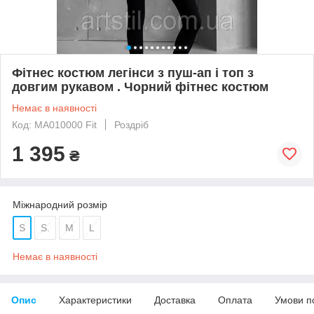
Фітнес костюм легінси з пуш-ап і топ з
довгим рукавом . Чорний фітнес костюм
Немає в наявності
Код: MА010000 Fit
Роздріб
1 395
₴
Міжнародний розмір
S
S.
M
L
Немає в наявності
Опис
Характеристики
Доставка
Оплата
Умови п