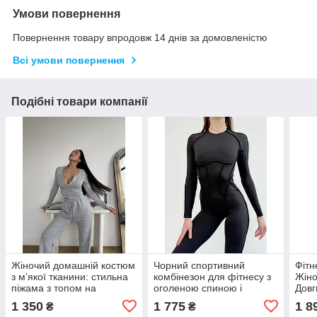
Умови повернення
Повернення товару впродовж 14 днів за домовленістю
Всі умови повернення
Подібні товари компанії
Жіночий домашній костюм
Чорний спортивний
Фітн
з м’якої тканини: стильна
комбінезон для фітнесу з
Жіно
піжама з топом на
оголеною спиною і
Довг
ґудзиках і штанами
довгими рукавами
Відк
1 350
1 775
1 8
₴
₴
для 