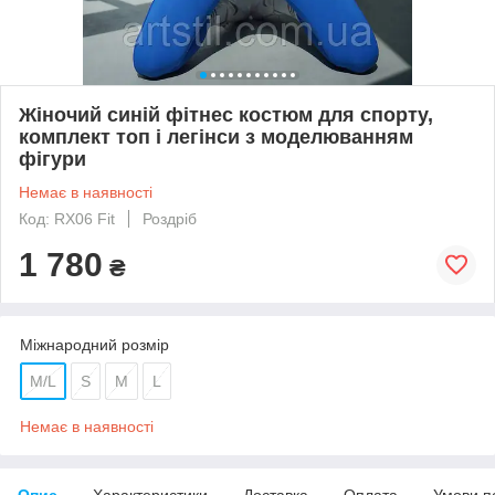
Жіночий синій фітнес костюм для спорту,
комплект топ і легінси з моделюванням
фігури
Немає в наявності
Код: RX06 Fit
Роздріб
1 780
₴
Міжнародний розмір
M/L
S
M
L
Немає в наявності
Опис
Характеристики
Доставка
Оплата
Умови п