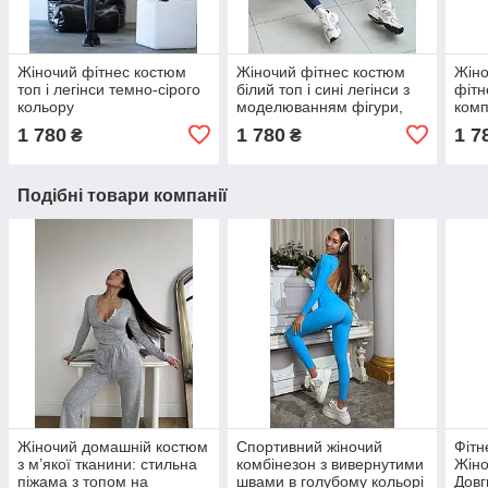
Жіночий фітнес костюм
Жіночий фітнес костюм
Жіно
топ і легінси темно-сірого
білий топ і сині легінси з
фітн
кольору
моделюванням фігури,
комп
костюм для залу
коре
1 780
1 780
1 7
₴
₴
Подібні товари компанії
Жіночий домашній костюм
Спортивний жіночий
Фітн
з м’якої тканини: стильна
комбінезон з вивернутими
Жіно
піжама з топом на
швами в голубому кольорі
Довг