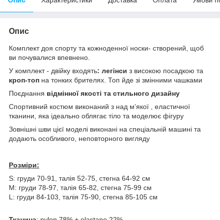
Опис
Комплект доя спорту та кожноденної носки- створений, щоб
ви почувалися впевнено.
У комплект - двійку входять
: легінси
з високою посадкою та
кроп-топ
на тонких брителях. Топ йде зі змінними чашками
Поєднання
відмінної якості та стильного дизайну
Спортивний костюм виконаний з над мʼякої , еластичної
тканини, яка ідеально облягає тіло та моделює фігуру
Зовнішні шви цієї моделі виконані на спеціальній машині та
додають особливого, неповторного вигляду
Розміри:
S: груди 70-91, талія 52-75, стегна 64-92 см
М: груди 78-97, талія 65-82, стегна 75-99 см
L: груди 84-103, талія 75-90, стегна 85-105 см
Тканина
: nylon 78% + elastane 22%