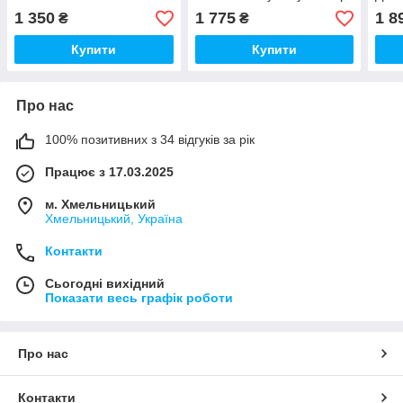
ґудзиках і штанами
Відк
1 350
1 775
1 8
₴
₴
для 
Купити
Купити
Про нас
100% позитивних з 34 відгуків за рік
Працює з 17.03.2025
м. Хмельницький
Хмельницький, Україна
Контакти
Сьогодні вихідний
Показати весь графік роботи
Про нас
Контакти