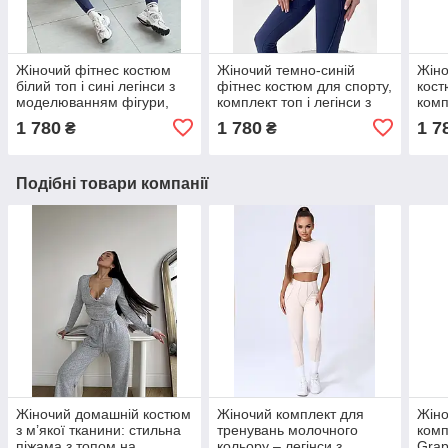
Жіночий фітнес костюм
Жіночий темно-синій
Жіно
білий топ і сині легінси з
фітнес костюм для спорту,
кост
моделюванням фігури,
комплект топ і легінси з
комп
костюм для залу
корекцією фігури
мод
1 780
1 780
1 7
₴
₴
Подібні товари компанії
Жіночий домашній костюм
Жіночий комплект для
Жіно
з м’якої тканини: стильна
тренувань молочного
комп
піжама з топом на
кольору – легінси з
Grap