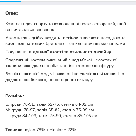
Опис
Комплект доя спорту та кожноденної носки- створений, щоб
ви почувалися впевнено.
У комплект - двійку входять
: легінси
з високою посадкою та
кроп-топ
на тонких брителях. Топ йде зі змінними чашками
Поєднання
відмінної якості та стильного дизайну
Спортивний костюм виконаний з над мʼякої , еластичної
тканини, яка ідеально облягає тіло та моделює фігуру
Зовнішні шви цієї моделі виконані на спеціальній машині та
додають особливого, неповторного вигляду
Розміри:
S: груди 70-91, талія 52-75, стегна 64-92 см
М: груди 78-97, талія 65-82, стегна 75-99 см
L: груди 84-103, талія 75-90, стегна 85-105 см
Тканина
: nylon 78% + elastane 22%