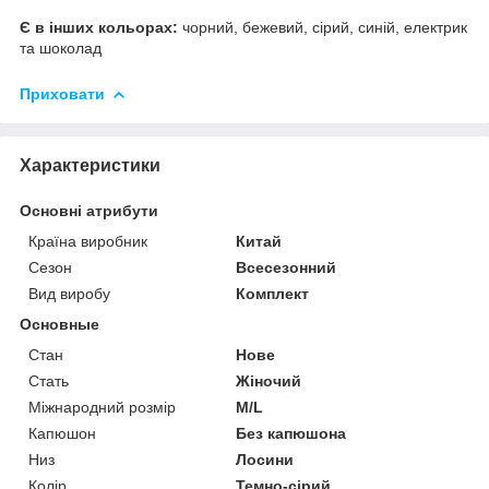
Є в інших кольорах:
чорний, бежевий, сірий, синій, електрик
та шоколад
Приховати
Характеристики
Основні атрибути
Країна виробник
Китай
Сезон
Всесезонний
Вид виробу
Комплект
Основные
Стан
Нове
Стать
Жіночий
Міжнародний розмір
M/L
Капюшон
Без капюшона
Низ
Лосини
Колір
Темно-сірий