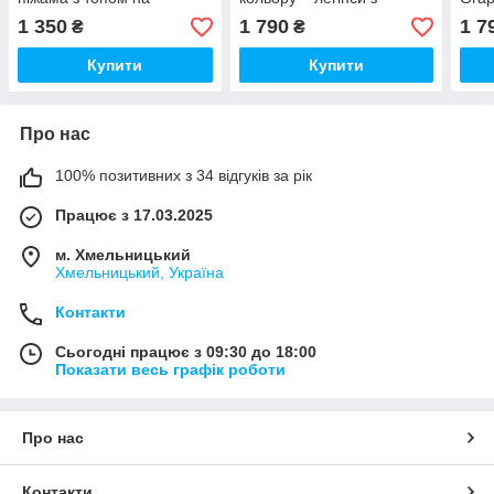
ґудзиках і штанами
контурними швами та
легі
1 350
1 790
1 7
₴
₴
кроп-топ
ефек
Купити
Купити
Про нас
100% позитивних з 34 відгуків за рік
Працює з 17.03.2025
м. Хмельницький
Хмельницький, Україна
Контакти
Сьогодні працює з 09:30 до 18:00
Показати весь графік роботи
Про нас
Контакти