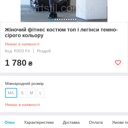
Жіночий фітнес костюм топ і легінси темно-
сірого кольору
Немає в наявності
Код: RX03 Fit
Роздріб
1 780
₴
Міжнародний розмір
M/L
S
M
L
Немає в наявності
Опис
Характеристики
Доставка
Оплата
Умови п