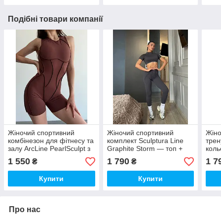
Подібні товари компанії
Жіночий спортивний
Жіночий спортивний
Жіно
комбінезон для фітнесу та
комплект Sculptura Line
трен
залу ArcLine PearlSculpt з
Graphite Storm — топ +
коль
ефектом утяжки, колір
легінси з утяжкою та
конт
1 550
1 790
1 7
₴
₴
Шоколадний (Choco Burn)
ефектом корекції
кроп
Купити
Купити
Про нас