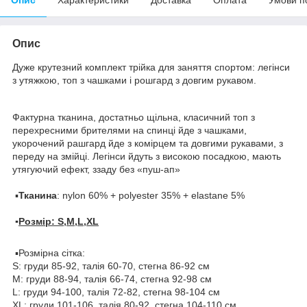
Опис
Дуже крутезний комплект трійка для заняття спортом: легінси
з утяжкою, топ з чашками і рошгард з довгим рукавом.
Фактурна тканина, достатньо щільна, класичний топ з
перехресними брителями на спинці йде з чашками,
укорочений рашгард йде з комірцем та довгими рукавами, з
переду на змійці. Легінси йдуть з високою посадкою, мають
утягуючий ефект, ззаду без «пуш-ап»
▪️
Тканина
: nylon 60% + polyester 35% + elastane 5%
▪️
Розмір: S,M,L,XL
▪️Розмірна сітка:
S: груди 85-92, талія 60-70, стегна 86-92 см
М: груди 88-94, талія 66-74, стегна 92-98 см
L: груди 94-100, талія 72-82, стегна 98-104 см
XL: груди 101-106, талія 80-92, стегна 104-110 см