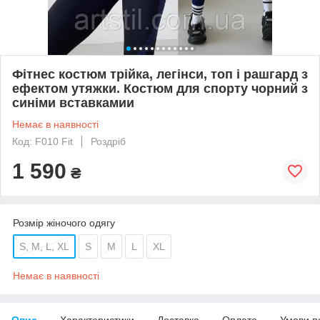
Фітнес костюм трійка, легінси, топ і рашгард з
ефектом утяжки. Костюм для спорту чорний з
синіми вставкамии
Немає в наявності
Код: F010 Fit
Роздріб
1 590
₴
Розмір жіночого одягу
S, M, L, XL
S
M
L
XL
Немає в наявності
Опис
Характеристики
Доставка
Оплата
Умови п