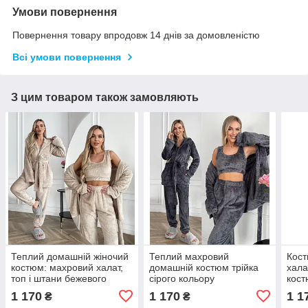
Умови повернення
Повернення товару впродовж 14 днів за домовленістю
Всі умови повернення
З цим товаром також замовляють
Теплий домашній жіночий
Теплий махровий
Кост
костюм: махровий халат,
домашній костюм трійка
хала
топ і штани бежевого
сірого кольору
кост
кольору
кори
1 170
1 170
1 1
₴
₴