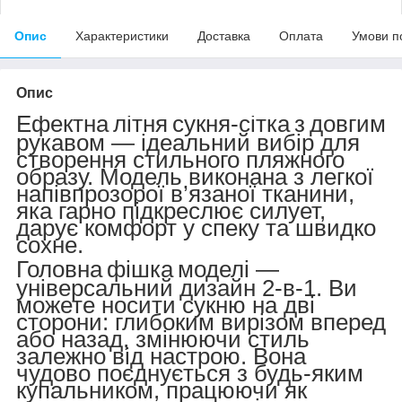
Опис
Характеристики
Доставка
Оплата
Умови п
Опис
Ефектна
літня
сукня
-
сітка
з
довгим
рукавом — ідеальний вибір для
створення стильного пляжного
образу. Модель виконана з легкої
напівпрозорої в’язаної тканини,
яка гарно підкреслює силует,
дарує комфорт у спеку та швидко
сохне.
Головна
фішка
моделі —
універсальний дизайн 2-в-1. Ви
можете носити сукню на дві
сторони: глибоким вирізом вперед
або назад, змінюючи стиль
залежно від настрою. Вона
чудово поєднується з будь-яким
купальником, працюючи як