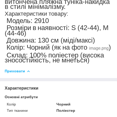
витончена пляжна туніка-накидка
в стилі мінімалізму.
Характеристики товару:
Модель
:
2910
Розміри
в
наявності
:
S (42-44), M
(44-46)
Довжина
:
130 см (міді/максі)
Колір
:
Чорний (як на фото
)
image.png
Склад
:
100% поліестер (висока
зносостійкість, не мнеться)
Приховати
Характеристики
Основні атрибути
Колір
Чорний
Тип тканини
Поліестер