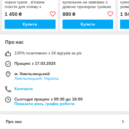
чорна сукня , в'язане
купальник на завязках з
сукн
плаття для пляжу з
довгою прозорою тунікою
унів
відкритою спиною
1 450
880
1 0
₴
₴
Купити
Купити
Про нас
100% позитивних з 34 відгуків за рік
Працює з 17.03.2025
м. Хмельницький
Хмельницький, Україна
Контакти
Сьогодні працює з 09:30 до 18:00
Показати весь графік роботи
Про нас