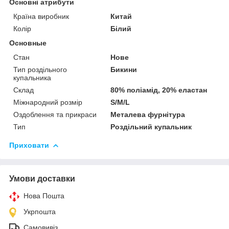
Основні атрибути
Країна виробник
Китай
Колір
Білий
Основные
Стан
Нове
Тип роздільного
Бикини
купальника
Склад
80% поліамід, 20% еластан
Міжнародний розмір
S/M/L
Оздоблення та прикраси
Металева фурнітура
Тип
Роздільний купальник
Приховати
Умови доставки
Нова Пошта
Укрпошта
Самовивіз