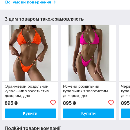
Всі умови повернення
З цим товаром також замовляють
Оранжевий роздільний
Рожеий роздільний
Черв
купальник з золотистим
купальник з золотистим
купа
декором, для
декором, для
деко
максимальної засмаги
максимальної засмаги
макс
895
895
895
₴
₴
Купити
Купити
Подібні товари компанії