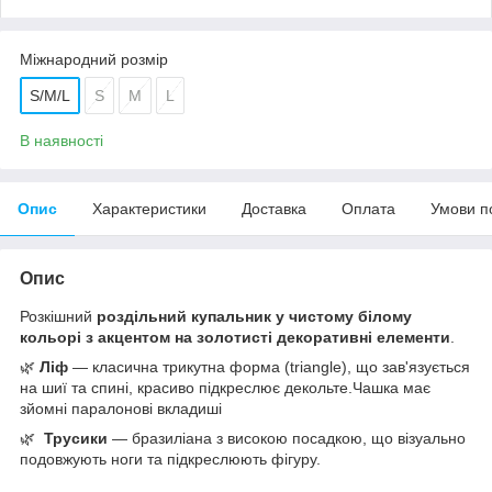
Міжнародний розмір
S/M/L
S
M
L
В наявності
Опис
Характеристики
Доставка
Оплата
Умови п
Опис
Розкішний
роздільний купальник у чистому білому
кольорі з акцентом на золотисті декоративні елементи
.
🌿
Ліф
— класична трикутна форма (triangle), що зав'язується
на шиї та спині, красиво підкреслює декольте.Чашка має
зйомні паралонові вкладиші
🌿
Трусики
— бразиліана з високою посадкою, що візуально
подовжують ноги та підкреслюють фігуру.