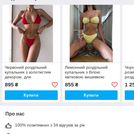
Червоний роздільний
Лимонний роздільний
Чорн
купальник з золотистим
купальник з білою
розк
декором, для
квітковою вишивкою
розд
максимальної засмаги
нак
895
855
1 2
₴
₴
Купити
Купити
Про нас
100% позитивних з 34 відгуків за рік