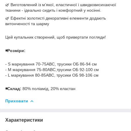
🌿 Виготовлений із м’якої, еластичної і швидковисихаючої
тканини - ідеально сидить і комфортний у носінні.
🌿 Ефектні золотисті декоративні елементи додають
витонченості та шарму
Цей купальник створений, щоб привертати погляди!
◾️Розміри:
- S маркування 70-75АВС, трусики ОБ 86-94 см
- M маркування 75-80АВС,трусики ОБ 92-100 см
- L маркування 80-85АВС, трусики ОБ 98-106 см
◾️Склад:
80% поліамід, 20% еластан
Приховати
Характеристики