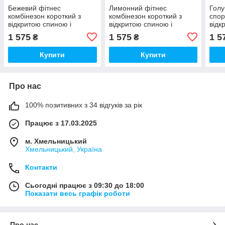
Бежевий фітнес
Лимонний фітнес
Голу
комбінезон короткий з
комбінезон короткий з
спор
відкритою спиною і
відкритою спиною і
відк
моделюючими фігуру
моделюючими фігуру
мод
1 575
1 575
1 5
₴
₴
швами
швами
шва
Купити
Купити
Про нас
100% позитивних з 34 відгуків за рік
Працює з 17.03.2025
м. Хмельницький
Хмельницький, Україна
Контакти
Сьогодні працює з 09:30 до 18:00
Показати весь графік роботи
Про нас