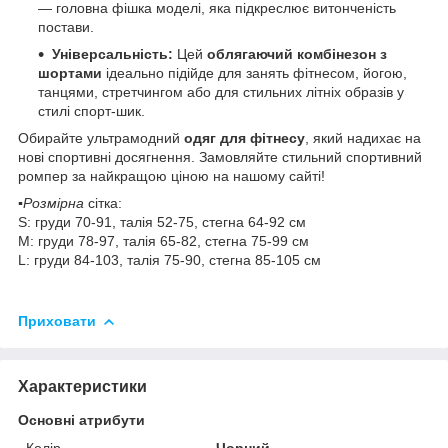
— головна фішка моделі, яка підкреслює витонченість
постави.
Універсальність:
Цей
облягаючий комбінезон з
шортами
ідеально підійде для занять фітнесом, йогою,
танцями, стретчингом або для стильних літніх образів у
стилі спорт-шик.
Обирайте ультрамодний
одяг для фітнесу
, який надихає на
нові спортивні досягнення. Замовляйте стильний спортивний
ромпер за найкращою ціною на нашому сайті!
▪️Розмірна
сітка:
S: груди 70-91, талія 52-75, стегна 64-92 см
М: груди 78-97, талія 65-82, стегна 75-99 см
L: груди 84-103, талія 75-90, стегна 85-105 см
Приховати
Характеристики
Основні атрибути
Колір
Чорний