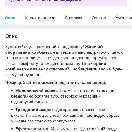
Опис
Характеристики
Доставка
Оплата
Умови п
Опис
Зустрічайте ультрамодний тренд сезону!
Жіночий
спортивний комбінезон
із максимально відкритою спинкою
та швами на лице — це ідеальне поєднання преміальної
якості, комфорту та сміливого дизайну. Цей
чорний
комбінезон для залу
створений, щоб виділити вас на будь-
якому тренуванні.
Чому цей фітнес-ромпер підкорить ваше серце:
Моделюючий ефект:
Надм'яка, еластична тканина
бездоганно облягає тіло, створюючи красивий
підтягнутий силует.
Трендовий акцент:
Декоративні зовнішні шви
виконані на спеціальному обладнанні, що додає образу
унікального стилю та фактурності.
Ефектна спинка:
Максимально відкритий крій ззаду