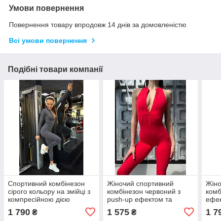
Умови повернення
Повернення товару впродовж 14 днів за домовленістю
Всі умови повернення
Подібні товари компанії
Спортивний комбінезон
Жіночий спортивний
Жіно
сірого кольору на змійці з
комбінезон червоний з
комб
компресійною дією
push-up ефектом та
ефек
блискавкою | Комбінезон
сітч
1 790
1 575
1 7
₴
₴
для фітнесу, йоги та