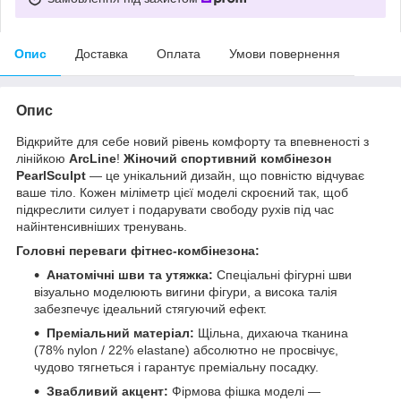
Опис
Доставка
Оплата
Умови повернення
Опис
Відкрийте для себе новий рівень комфорту та впевненості з
лінійкою
ArcLine
!
Жіночий спортивний комбінезон
PearlSculpt
— це унікальний дизайн, що повністю відчуває
ваше тіло. Кожен міліметр цієї моделі скроєний так, щоб
підкреслити силует і подарувати свободу рухів під час
найінтенсивніших тренувань.
Головні переваги фітнес-комбінезона:
Анатомічні шви та утяжка:
Спеціальні фігурні шви
візуально моделюють вигини фігури, а висока талія
забезпечує ідеальний стягуючий ефект.
Преміальний матеріал:
Щільна, дихаюча тканина
(78% nylon / 22% elastane) абсолютно не просвічує,
чудово тягнеться і гарантує преміальну посадку.
Звабливий акцент:
Фірмова фішка моделі —