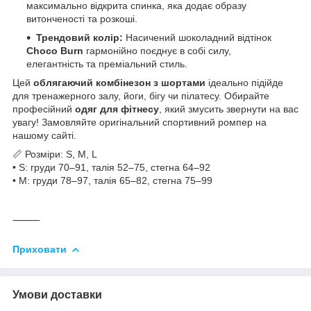
максимально відкрита спинка, яка додає образу
витонченості та розкоші.
Трендовий колір:
Насичений шоколадний відтінок
Choco Burn
гармонійно поєднує в собі силу,
елегантність та преміальний стиль.
Цей
облягаючий комбінезон з шортами
ідеально підійде
для тренажерного залу, йоги, бігу чи пілатесу. Обирайте
професійний
одяг для фітнесу
, який змусить звернути на вас
увагу! Замовляйте оригінальний спортивний ромпер на
нашому сайті.
📏 Розміри: S, M, L
• S: груди 70–91, талія 52–75, стегна 64–92
• M: груди 78–97, талія 65–82, стегна 75–99
⸻
Приховати
Умови доставки