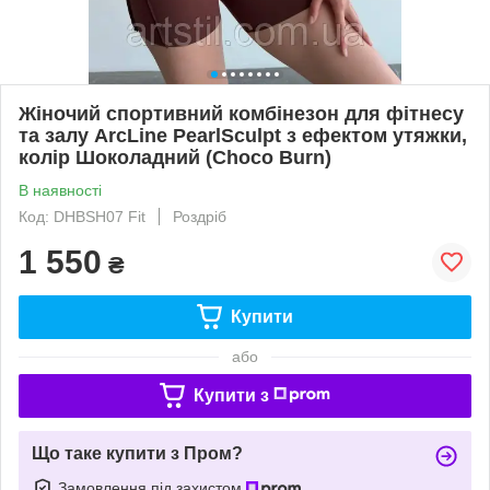
Жіночий спортивний комбінезон для фітнесу
та залу ArcLine PearlSculpt з ефектом утяжки,
колір Шоколадний (Choco Burn)
В наявності
Код: DHBSH07 Fit
Роздріб
1 550
₴
Купити
або
Купити з
Що таке купити з Пром?
Замовлення під захистом