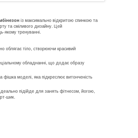
мбінезон
із максимально відкритою спинкою та
рту та сміливого дизайну. Цей
ь-якому тренуванні.
но облягає тіло, створюючи красивий
пеціальному обладнанні, що додає образу
а фішка моделі, яка підкреслює витонченість
ідеально підійде для занять фітнесом, йогою,
орт-шик.