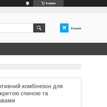
Кошик
Кошик
ртивний комбінезон для
дкритою спиною та
швами