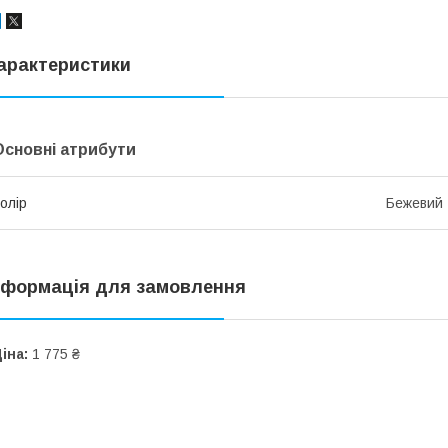
арактеристики
Основні атрибути
олір
Бежевий
нформація для замовлення
іна:
1 775 ₴