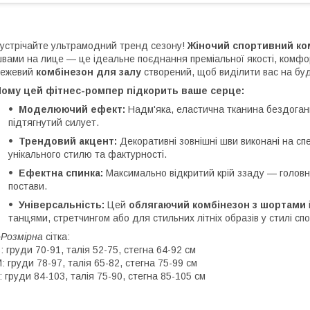
устрічайте ультрамодний тренд сезону!
Жіночий спортивний ко
вами на лице — це ідеальне поєднання преміальної якості, комфо
ежевий
комбінезон для залу
створений, щоб виділити вас на буд
Чому цей фітнес-ромпер підкорить ваше серце:
Моделюючий ефект:
Надм'яка, еластична тканина бездоган
підтягнутий силует.
Трендовий акцент:
Декоративні зовнішні шви виконані на с
унікального стилю та фактурності.
Ефектна спинка:
Максимально відкритий крій ззаду — головн
постави.
Універсальність:
Цей
облягаючий комбінезон з шортами
танцями, стретчингом або для стильних літніх образів у стилі сп
▪️Розмірна
сітка:
: груди 70-91, талія 52-75, стегна 64-92 см
: груди 78-97, талія 65-82, стегна 75-99 см
: груди 84-103, талія 75-90, стегна 85-105 см