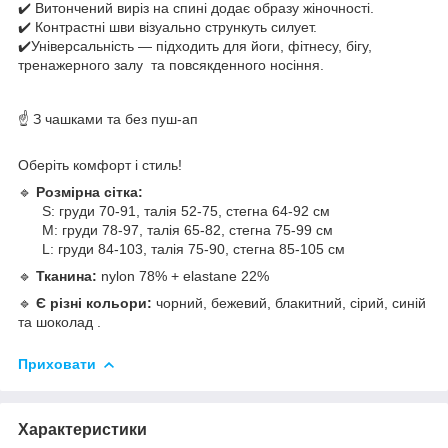
✔️ ​Витончений виріз на спині додає образу жіночності.
✔️ ​Контрастні шви візуально стрункуть силует.
✔️​Універсальність — підходить для йоги, фітнесу, бігу,
тренажерного залу та повсякденного носіння.
☝️ З чашками та без пуш-ап
​Оберіть комфорт і стиль!
🔹
Розмірна сітка:
S: груди 70-91, талія 52-75, стегна 64-92 см
М: груди 78-97, талія 65-82, стегна 75-99 см
L: груди 84-103, талія 75-90, стегна 85-105 см
🔹
Тканина:
nylon 78% + elastane 22%
🔹
Є різні кольори:
чорний, бежевий, блакитний, сірий, синій
та шоколад .
Приховати
Характеристики