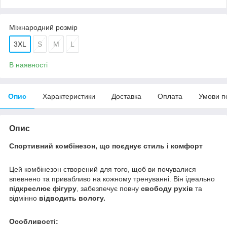
Міжнародний розмір
3XL
S
M
L
В наявності
Опис
Характеристики
Доставка
Оплата
Умови п
Опис
Спортивний комбінезон, що поєднує стиль і комфорт
​Цей комбінезон створений для того, щоб ви почувалися
впевнено та привабливо на кожному тренуванні. Він ідеально
підкреслює фігуру
, забезпечує повну
свободу рухів
та
відмінно
відводить вологу.
​Особливості: