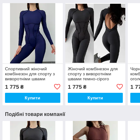
Спортивний жіночий
Жіночий комбінезон для
Чорн
комбінезон для спорту з
спорту з виворотніми
комб
виворотніми швами
швами темно-сірого
огол
темно-синього кольору
кольору
довг
1 775
1 775
1 7
₴
₴
Купити
Купити
Подібні товари компанії