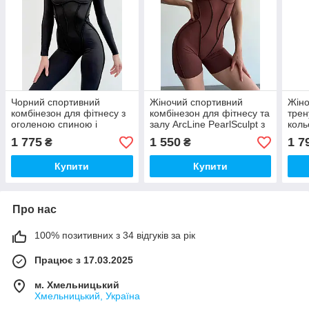
Чорний спортивний
Жіночий спортивний
Жіно
комбінезон для фітнесу з
комбінезон для фітнесу та
трен
оголеною спиною і
залу ArcLine PearlSculpt з
коль
довгими рукавами
ефектом утяжки, колір
конт
1 775
1 550
1 7
₴
₴
Шоколадний (Choco Burn)
кроп
Купити
Купити
Про нас
100% позитивних з 34 відгуків за рік
Працює з 17.03.2025
м. Хмельницький
Хмельницький, Україна