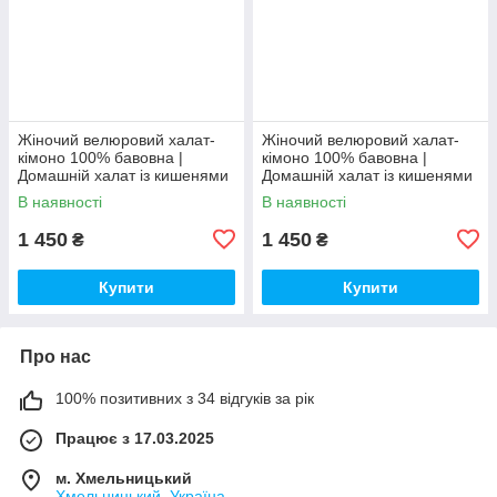
Жіночий велюровий халат-
Жіночий велюровий халат-
кімоно 100% бавовна |
кімоно 100% бавовна |
Домашній халат із кишенями
Домашній халат із кишенями
| М’який бавовняний халат
| М’який бавовняний халат
В наявності
В наявності
1 450
1 450
₴
₴
Купити
Купити
Про нас
100% позитивних з 34 відгуків за рік
Працює з 17.03.2025
м. Хмельницький
Хмельницький, Україна