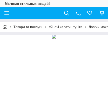
Магазин стильных вещей!
Товари та послуги
Жіночі халати і туніка
Довгий махр