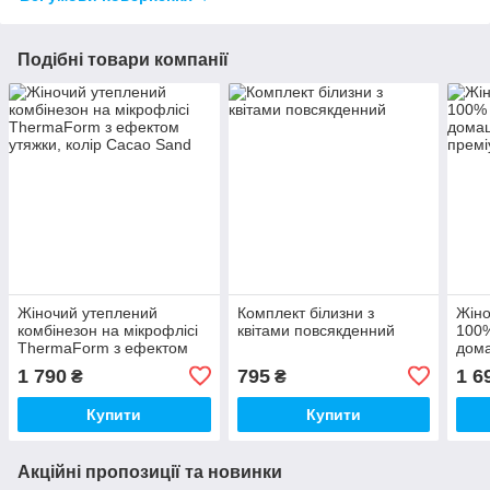
Подібні товари компанії
Жіночий утеплений
Комплект білизни з
Жіно
комбінезон на мікрофлісі
квітами повсякденний
100%
ThermaForm з ефектом
дома
утяжки, колір Cacao Sand
кише
1 790
795
1 6
₴
₴
Купити
Купити
Акційні пропозиції та новинки