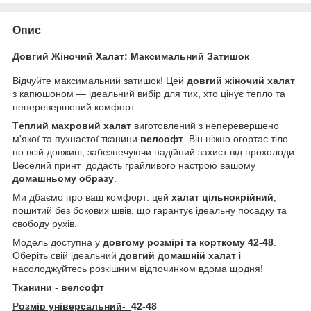
Опис
Довгий Жіночий Халат: Максимальний Затишок
Відчуйте максимальний затишок! Цей
довгий жіночий халат
з капюшоном — ідеальний вибір для тих, хто цінує тепло та
неперевершений комфорт.
Т
еплий махровий халат
виготовлений з неперевершено
м'якої та пухнастої тканини
велсофт
. Він ніжно огортає тіло
по всій довжині, забезпечуючи надійний захист від прохолоди.
Веселий принт додасть грайливого настрою вашому
домашньому образу
.
Ми дбаємо про ваш комфорт: цей
халат цільнокрійний
,
пошитий без бокових швів, що гарантує ідеальну посадку та
свободу рухів.
Модель доступна у
довгому розмірі та корткому 42-48
.
Оберіть свій ідеальний
довгий домашній халат
і
насолоджуйтесь розкішним відпочинком вдома щодня!
Тканини
-
велсофт
Р
озмір універсальний-
42-48