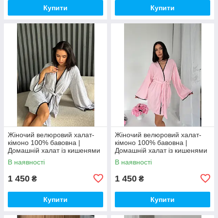
Купити
Купити
Жіночий велюровий халат-
Жіночий велюровий халат-
кімоно 100% бавовна |
кімоно 100% бавовна |
Домашній халат із кишенями
Домашній халат із кишенями
| М’який бавовняний халат
| М’який бавовняний халат
В наявності
В наявності
1 450
1 450
₴
₴
Купити
Купити