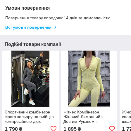
Умови повернення
Повернення товару впродовж 14 днів за домовленістю
Всі умови повернення
Подібні товари компанії
Спортивний комбінезон
Фітнес Комбінезон
Жіно
сірого кольору на змійці з
Жіночий Лимонний з
спор
компресійною дією
Довгим Рукавом і
швам
Відкритою Спиною - Боді
коль
1 790
1 895
1 7
₴
₴
для Спорту, Йоги