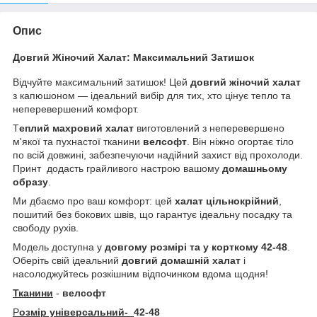
Опис
Довгий Жіночий Халат: Максимальний Затишок
Відчуйте максимальний затишок! Цей
довгий жіночий халат
з капюшоном — ідеальний вибір для тих, хто цінує тепло та
неперевершений комфорт.
Т
еплий махровий халат
виготовлений з неперевершено
м'якої та пухнастої тканини
велсофт
. Він ніжно огортає тіло
по всій довжині, забезпечуючи надійний захист від прохолоди.
Принт додасть грайливого настрою вашому
домашньому
образу
.
Ми дбаємо про ваш комфорт: цей
халат цільнокрійний
,
пошитий без бокових швів, що гарантує ідеальну посадку та
свободу рухів.
Модель доступна у
довгому розмірі та у корткому 42-48
.
Оберіть свій ідеальний
довгий домашній халат
і
насолоджуйтесь розкішним відпочинком вдома щодня!
Тканини
-
велсофт
Р
озмір універсальний-
42-48