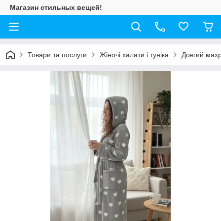
Магазин стильных вещей!
Товари та послуги
Жіночі халати і туніка
Довгий махр