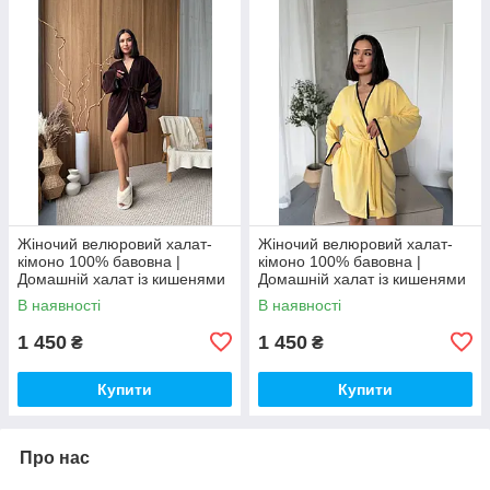
Жіночий велюровий халат-
Жіночий велюровий халат-
кімоно 100% бавовна |
кімоно 100% бавовна |
Домашній халат із кишенями
Домашній халат із кишенями
| М’який бавовняний халат
| М’який бавовняний халат
В наявності
В наявності
1 450
1 450
₴
₴
Купити
Купити
Про нас