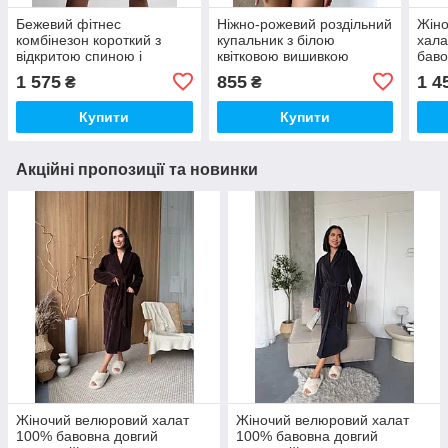
Бежевий фітнес
Ніжно-рожевий роздільний
Жін
комбінезон короткий з
купальник з білою
хала
відкритою спиною і
квітковою вишивкою
баво
моделюючими фігуру
із к
1 575
855
1 4
₴
₴
швами
баво
Купити
Купити
Акційні пропозиції та новинки
Жіночий велюровий халат
Жіночий велюровий халат
100% бавовна довгий
100% бавовна довгий