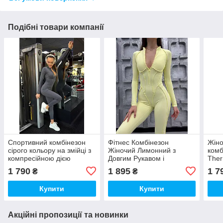
Подібні товари компанії
Спортивний комбінезон
Фітнес Комбінезон
Жіно
сірого кольору на змійці з
Жіночий Лимонний з
комб
компресійною дією
Довгим Рукавом і
The
Відкритою Спиною - Боді
утяж
1 790
1 895
1 7
₴
₴
для Спорту, Йоги
Купити
Купити
Акційні пропозиції та новинки