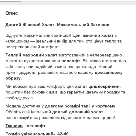
Опис
Довгий Жіночий Халат: Максимальний Затишок
Відчуйте максимальний затишок! Цей
жіночий халат
з
капюшоном — ідеальний вибір для тих, хто цінує тепло та
неперевершений комфорт.
Т
еплий махровий халат
виготовлений з неперевершено
м'якої та пухнастої тканини
велсофт
. Він ніжно огортає тіло,
забезпечуючи надійний захист від прохолоди. Ніжний
принт додасть грайливого настрою вашому
домашньому
образу
.
Ми дбаємо про ваш комфорт: цей
халат цільнокрійний
,
пошитий без бокових швів, що гарантує ідеальну посадку та
свободу рухів.
Модель доступна у
довгому розмірі так і у корткому
.
Оберіть свій ідеальний
довгий домашній халат
і
насолоджуйтесь розкішним відпочинком вдома щодня!
Тканини
-
велсофт
Р
озмір універсальний-
42-46