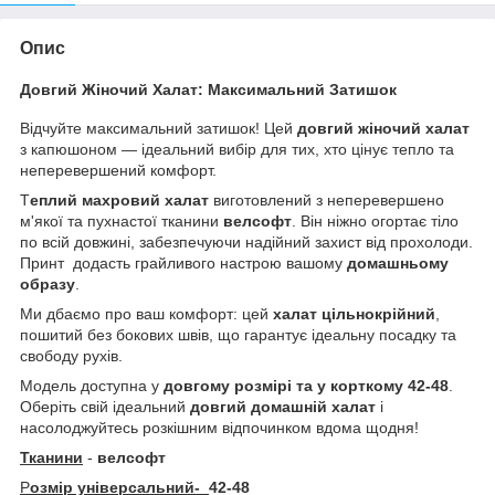
Опис
Довгий Жіночий Халат: Максимальний Затишок
Відчуйте максимальний затишок! Цей
довгий жіночий халат
з капюшоном — ідеальний вибір для тих, хто цінує тепло та
неперевершений комфорт.
Т
еплий махровий халат
виготовлений з неперевершено
м'якої та пухнастої тканини
велсофт
. Він ніжно огортає тіло
по всій довжині, забезпечуючи надійний захист від прохолоди.
Принт додасть грайливого настрою вашому
домашньому
образу
.
Ми дбаємо про ваш комфорт: цей
халат цільнокрійний
,
пошитий без бокових швів, що гарантує ідеальну посадку та
свободу рухів.
Модель доступна у
довгому розмірі та у корткому 42-48
.
Оберіть свій ідеальний
довгий домашній халат
і
насолоджуйтесь розкішним відпочинком вдома щодня!
Тканини
-
велсофт
Р
озмір універсальний-
42-48