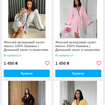
Жіночий велюровий халат-
Жіночий велюровий халат-
кімоно 100% бавовна |
кімоно 100% бавовна |
Домашній халат із кишенями
Домашній халат із кишенями
| М’який бавовняний халат
| М’який бавовняний халат
В наявності
В наявності
1 450
1 450
₴
₴
Купити
Купити