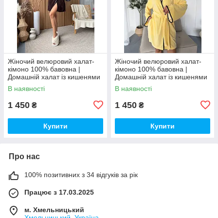
Жіночий велюровий халат-
Жіночий велюровий халат-
кімоно 100% бавовна |
кімоно 100% бавовна |
Домашній халат із кишенями
Домашній халат із кишенями
| М’який бавовняний халат
| М’який бавовняний халат
В наявності
В наявності
1 450
1 450
₴
₴
Купити
Купити
Про нас
100% позитивних з 34 відгуків за рік
Працює з 17.03.2025
м. Хмельницький
Хмельницький, Україна