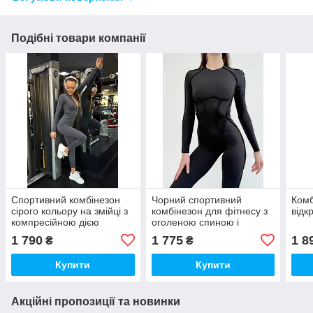
Подібні товари компанії
Спортивний комбінезон
Чорний спортивний
Комб
сірого кольору на змійці з
комбінезон для фітнесу з
відк
компресійною дією
оголеною спиною і
довгими рукавами
1 790
1 775
1 8
₴
₴
Купити
Купити
Акційні пропозиції та новинки