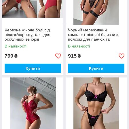
Червоне жіноче боді під
Чорний мереживний
піджак/сорочку, так і для
комплект жіночої білизни з
особливих вечорів
поясом для панчох та
гартерами (4 предмети)
В наявності
В наявності
790
915
₴
₴
Купити
Купити