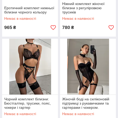
Ніжний комплект жіночої
Еротичний комплект нижньої
білизни з регуліровкою
білизни чорного кольору
трусиків
Немає в наявності
Немає в наявності
965
780
₴
₴
Чорний комплект білизни:
Жіночій боді на силіконовій
Бюстгалтер, трусики, пояс,
підтримці з рукавичками та
чокери і гартер
гартерами і чокером.
Немає в наявності
Немає в наявності