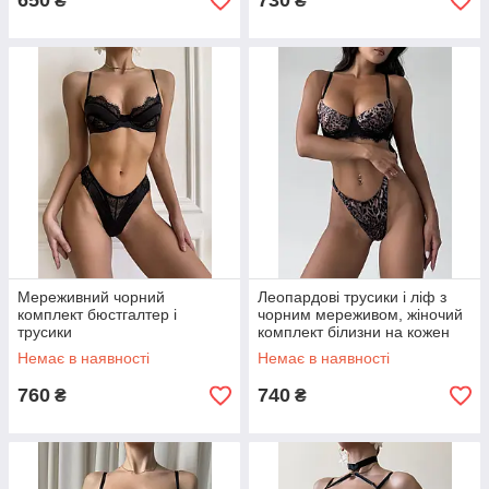
650
730
₴
₴
Мереживний чорний
Леопардові трусики і ліф з
комплект бюстгалтер і
чорним мереживом, жіночий
трусики
комплект білизни на кожен
день
Немає в наявності
Немає в наявності
760
740
₴
₴