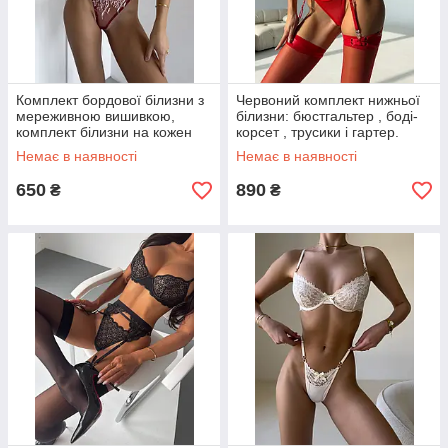
Комплект бордової білизни з
Червоний комплект нижньої
мереживною вишивкою,
білизни: бюстгальтер , боді-
комплект білизни на кожен
корсет , трусики і гартер.
день
Немає в наявності
Немає в наявності
650
890
₴
₴