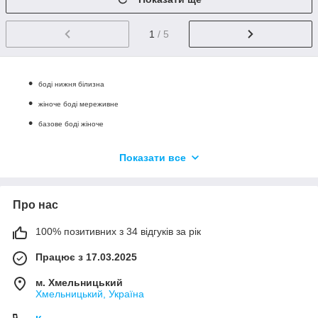
1
/ 5
боді нижня білизна
жіноче боді мереживне
базове боді жіноче
сексуальне боді для жінок
Показати все
зручне жіноче боді
Про нас
100% позитивних з 34 відгуків за рік
Працює з 17.03.2025
м. Хмельницький
Хмельницький, Україна