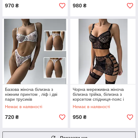
970
980
₴
₴
Базова жіноча білизна з
Чорна мереживна жіноча
ніжним принтом , ліф і дві
білизна трійка, білизна з
пари трусиків
корсетом спідниця-пояс і
трусики
Немає в наявності
Немає в наявності
720
950
₴
₴
Показати ще