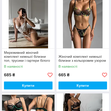
Мереживний жіночий
комплект нижньої білизни
Жіночий комплект нижньої
топ, трусики і гартери білого
білизни з кольоровим узором
кольору
В наявності
В наявності
685
665
₴
₴
Купити
Купити