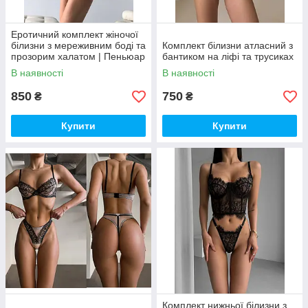
Еротичний комплект жіночої
білизни з мереживним боді та
Комплект білизни атласний з
прозорим халатом | Пеньюар
бантиком на ліфі та трусиках
жіночий червоний
В наявності
В наявності
850
750
₴
₴
Купити
Купити
Комплект нижньої білизни з