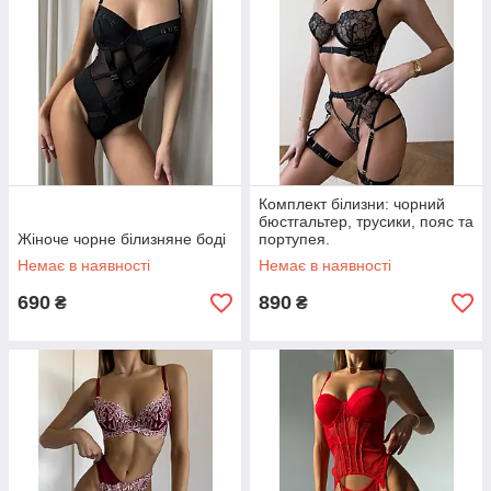
Комплект білизни: чорний
бюстгальтер, трусики, пояс та
Жіноче чорне білизняне боді
портупея.
Немає в наявності
Немає в наявності
690
890
₴
₴