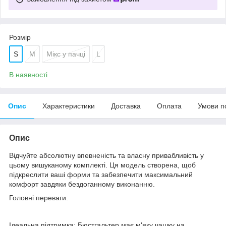
Розмір
S
M
Мікс у пачці
L
В наявності
Опис
Характеристики
Доставка
Оплата
Умови п
Опис
Відчуйте абсолютну впевненість та власну привабливість у
цьому вишуканому комплекті. Ця модель створена, щоб
підкреслити ваші форми та забезпечити максимальний
комфорт завдяки бездоганному виконанню.
Головні переваги:
Ідеальна підтримка: Бюстгальтер має м'яку чашку на