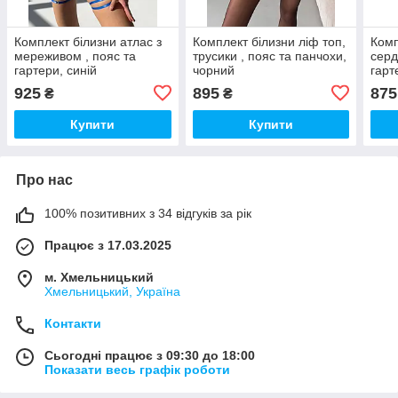
Комплект білизни атлас з
Комплект білизни ліф топ,
Комп
мереживом , пояс та
трусики , пояс та панчохи,
серд
гартери, синій
чорний
гарт
925
895
875
₴
₴
Купити
Купити
Про нас
100% позитивних з 34 відгуків за рік
Працює з 17.03.2025
м. Хмельницький
Хмельницький, Україна
Контакти
Сьогодні працює з 09:30 до 18:00
Показати весь графік роботи