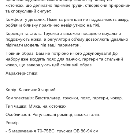
кісточках, що делікатно піднімає груди, створюючи природний
та спокусливий силует.
Комфорт у деталях: Ніжні та рівні шви не подразнюють шкіру,
роблячи білизну практично невідчутною на тілі.
Корекція та стиль: Трусики з високою посадкою візуально
подовжують ніжки, а регулятори об'єму дозволяють ідеально
підігнати модель під ваші параметри.
Повний образ: Вам не потрібно нічого докуповувати! До
набору вже входять пояс для панчох, гартери та стильний
чокер, що завершують цей сміливий образ.
Характеристики:
Колір: Класичний чорний.
Комплектація: Бюстгальтер, трусики, пояс, гартери, чокер.
Тип чашки: М'яка, на кісточках.
Особливості: Регульовані ремінці, висока талія.
Розмір:
- S маркування 70-75ВС, трусики ОБ 86-94 см