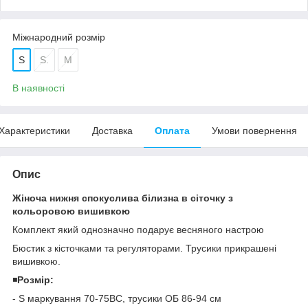
Міжнародний розмір
S
S.
M
В наявності
Характеристики
Доставка
Оплата
Умови повернення
Опис
Жіноча нижня спокуслива білизна в сіточку з
кольоровою вишивкою
Комплект який однозначно подарує весняного настрою
Бюстик з кісточками та регуляторами. Трусики прикрашені
вишивкою.
◾️
Розмір:
- S маркування 70-75ВС, трусики ОБ 86-94 см