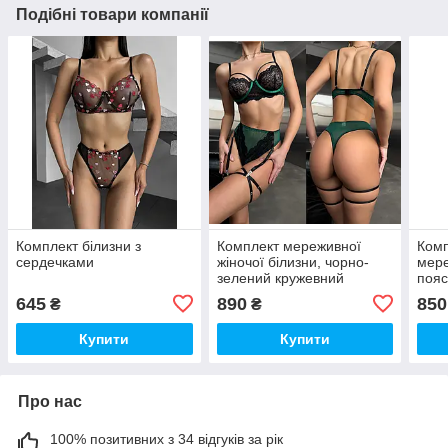
Подібні товари компанії
Комплект білизни з
Комплект мереживної
Комп
сердечками
жіночої білизни, чорно-
мере
зелений кружевний
пояс
комплект білизни
Ерот
645
890
850
₴
₴
шоко
Купити
Купити
Про нас
100% позитивних з 34 відгуків за рік