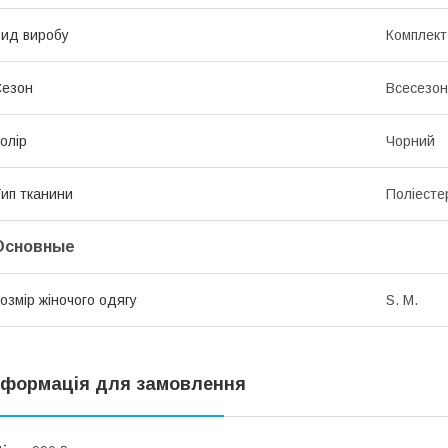
ид виробу
Комплект
Сезон
Всесезо
олір
Чорний
ип тканини
Поліесте
Основные
озмір жіночого одягу
S. M.
нформація для замовлення