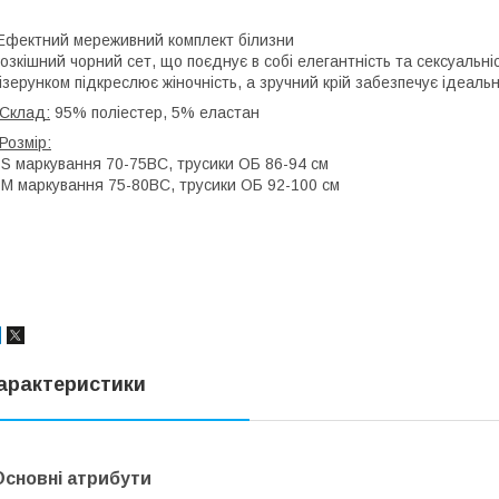
фектний мереживний комплект білизни
озкішний чорний сет, що поєднує в собі елегантність та сексуальні
ізерунком підкреслює жіночність, а зручний крій забезпечує ідеаль
Склад:
95% поліестер, 5% еластан
Розмір:
 S маркування 70-75ВС, трусики ОБ 86-94 см
 M маркування 75-80ВС, трусики ОБ 92-100 см
арактеристики
Основні атрибути