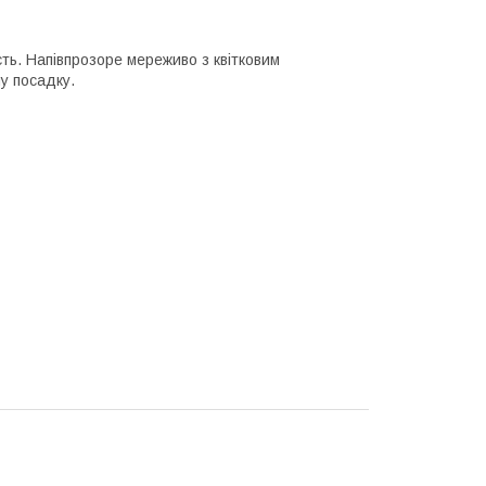
сть. Напівпрозоре мереживо з квітковим
ну посадку.