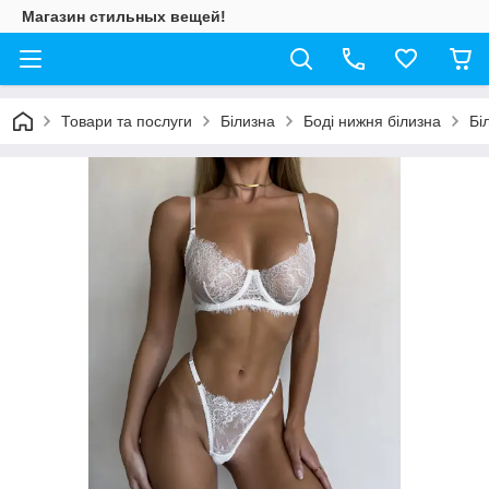
Магазин стильных вещей!
Товари та послуги
Білизна
Боді нижня білизна
Бі