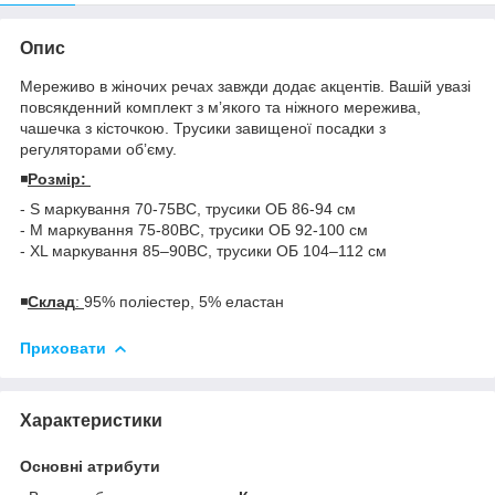
Опис
Мереживо в жіночих речах завжди додає акцентів. Вашій увазі
повсякденний комплект з мʼякого та ніжного мережива,
чашечка з кісточкою. Трусики завищеної посадки з
регуляторами обʼєму.
◾️
Розмір:
- S маркування 70-75ВС, трусики ОБ 86-94 см
- M маркування 75-80ВС, трусики ОБ 92-100 см
- XL маркування 85–90BC, трусики ОБ 104–112 см
◾️
Склад
:
95% поліестер, 5% еластан
Приховати
Характеристики
Основні атрибути