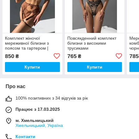
Комплект жіночої
Повсякденний комплект
Мер
мереживної білизни з
білизни з високими
комб
поясом та гартером |
трусиками
чорн
Еротична білизна
комп
850
765
785
₴
₴
шоколадного кольору
біли
вечо
Купити
Купити
Про нас
100% позитивних з 34 відгуків за рік
Працює з 17.03.2025
м. Хмельницький
Хмельницький, Україна
Контакти