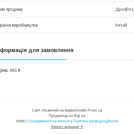
ип продажу
Дроп|Роз
раїна виробництва
Китай
нформація для замовлення
іна:
880 ₴
Сайт створений на маркетплейсі
Prom.ua
Продавець на Bigl.ua
Artstil |
Поскаржитися на контент
|
Політика конфіденційності
Select Language
▼