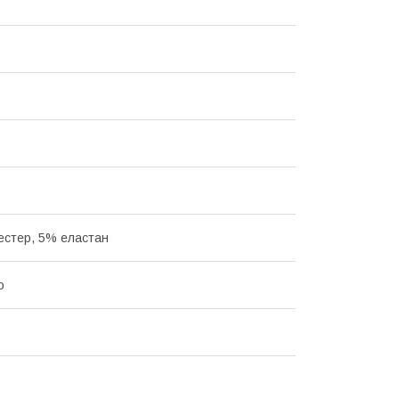
естер, 5% еластан
о