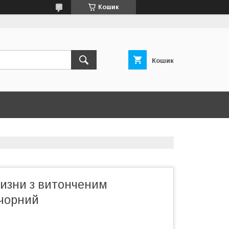
Кошик
Кошик
лизни з витонченим
чорний