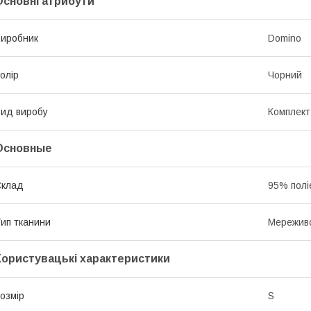
Основні атрибути
иробник
Domino
олір
Чорний
ид виробу
Комплект
Основные
Склад
95% полі
ип тканини
Мережив
Користувацькі характеристики
озмір
S