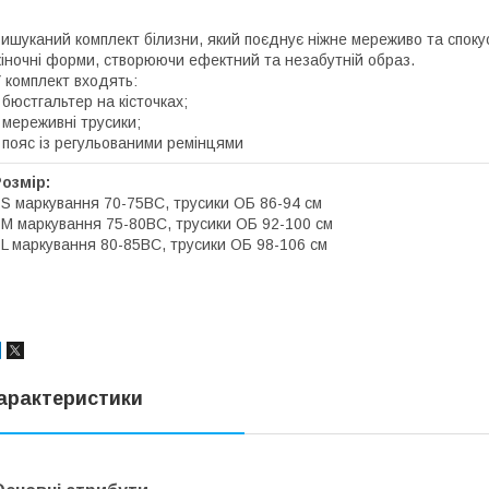
ишуканий комплект білизни, який поєднує ніжне мереживо та спок
іночні форми, створюючи ефектний та незабутній образ.
 комплект входять:
 бюстгальтер на кісточках;
 мереживні трусики;
 пояс із регульованими ремінцями
озмір:
 S маркування 70-75ВС, трусики ОБ 86-94 см
 M маркування 75-80ВС, трусики ОБ 92-100 см
 L маркування 80-85BC, трусики ОБ 98-106 см
арактеристики