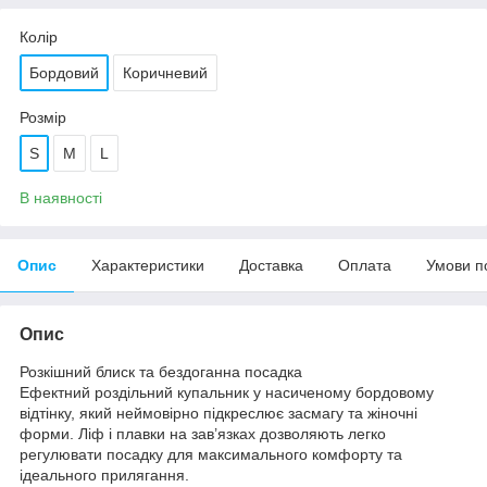
Колір
Бордовий
Коричневий
Розмір
S
M
L
В наявності
Опис
Характеристики
Доставка
Оплата
Умови п
Опис
Розкішний блиск та бездоганна посадка
Ефектний роздільний купальник у насиченому бордовому
відтінку, який неймовірно підкреслює засмагу та жіночні
форми. Ліф і плавки на зав’язках дозволяють легко
регулювати посадку для максимального комфорту та
ідеального прилягання.