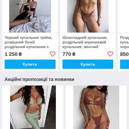
Чорний купальник трійка,
Шоколадний купальник,
Розд
розкішний білий
роздільний коричневий
купа
роздільний купальник з
купальник, жіночий
чорн
накидкою
купальник з перинами
1 250
770
850
₴
₴
Купити
Купити
Акційні пропозиції та новинки