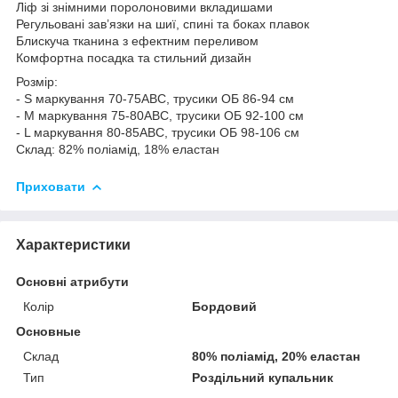
Ліф зі знімними поролоновими вкладишами
Регульовані зав’язки на шиї, спині та боках плавок
Блискуча тканина з ефектним переливом
Комфортна посадка та стильний дизайн
Розмір:
- S маркування 70-75АВС, трусики ОБ 86-94 см
- M маркування 75-80АВС, трусики ОБ 92-100 см
- L маркування 80-85АВС, трусики ОБ 98-106 см
Склад: 82% поліамід, 18% еластан
Приховати
Характеристики
Основні атрибути
Колір
Бордовий
Основные
Склад
80% поліамід, 20% еластан
Тип
Роздільний купальник