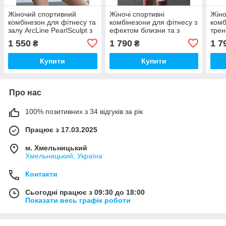
Жіночий спортивний
Жіночі спортивні
Жіно
комбінезон для фітнесу та
комбінезони для фітнесу з
комб
залу ArcLine PearlSculpt з
ефектом білизни та з
трен
ефектом утяжки, колір
сітчастими вставками
біли
1 550
1 790
1 7
₴
₴
Шоколадний (Choco Burn)
вста
Купити
Купити
Про нас
100% позитивних з 34 відгуків за рік
Працює з 17.03.2025
м. Хмельницький
Хмельницький, Україна
Контакти
Сьогодні працює з 09:30 до 18:00
Показати весь графік роботи