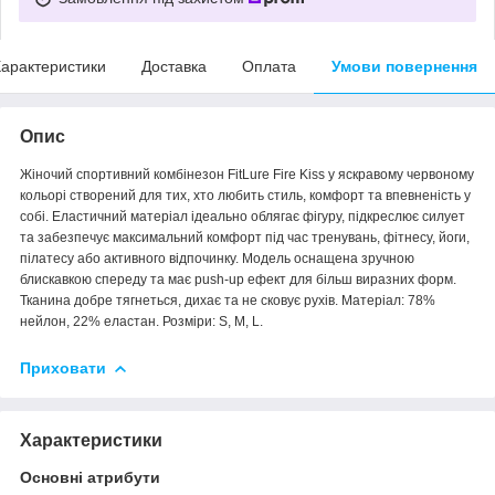
арактеристики
Доставка
Оплата
Умови повернення
Опис
Жіночий спортивний комбінезон FitLure Fire Kiss у яскравому червоному
кольорі створений для тих, хто любить стиль, комфорт та впевненість у
собі. Еластичний матеріал ідеально облягає фігуру, підкреслює силует
та забезпечує максимальний комфорт під час тренувань, фітнесу, йоги,
пілатесу або активного відпочинку. Модель оснащена зручною
блискавкою спереду та має push-up ефект для більш виразних форм.
Тканина добре тягнеться, дихає та не сковує рухів. Матеріал: 78%
нейлон, 22% еластан. Розміри: S, M, L.
Приховати
Характеристики
Основні атрибути