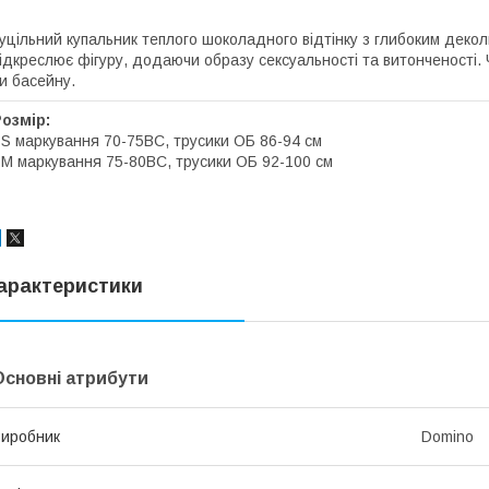
уцільний купальник теплого шоколадного відтінку з глибоким деко
ідкреслює фігуру, додаючи образу сексуальності та витонченості.
и басейну.
Розмір:
 S маркування 70-75ВС, трусики ОБ 86-94 см
 M маркування 75-80ВС, трусики ОБ 92-100 см
арактеристики
Основні атрибути
иробник
Domino