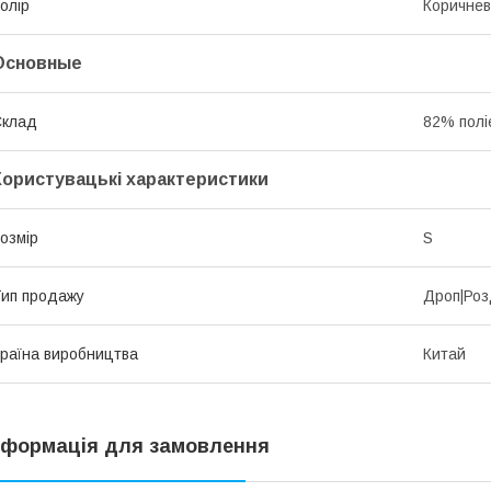
олір
Коричне
Основные
Склад
82% полі
Користувацькі характеристики
озмір
S
ип продажу
Дроп|Роз
раїна виробництва
Китай
нформація для замовлення