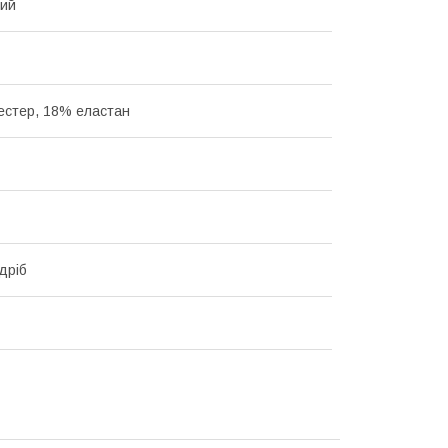
вий
естер, 18% еластан
дріб