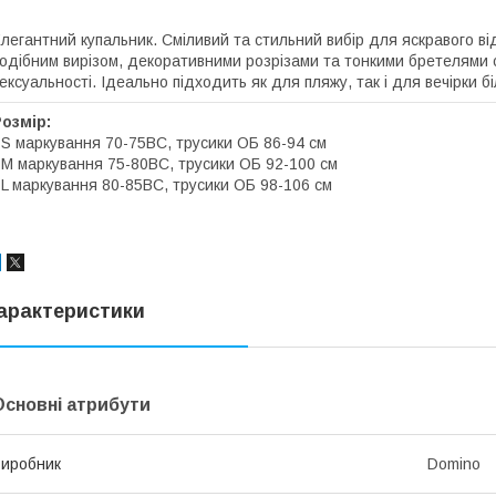
легантний купальник. Сміливий та стильний вибір для яскравого від
одібним вирізом, декоративними розрізами та тонкими бретелями 
ексуальності. Ідеально підходить як для пляжу, так і для вечірки б
Розмір:
 S маркування 70-75ВС, трусики ОБ 86-94 см
 M маркування 75-80ВС, трусики ОБ 92-100 см
 L маркування 80-85BC, трусики ОБ 98-106 см
арактеристики
Основні атрибути
иробник
Domino