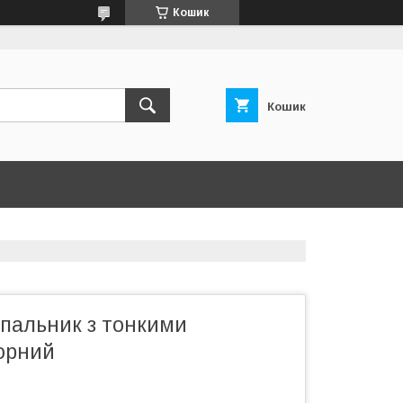
Кошик
Кошик
упальник з тонкими
орний