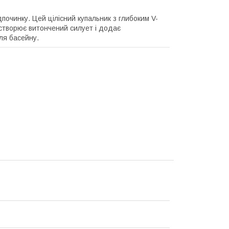
починку. Цей цілісний купальник з глибоким V-
створює витончений силует і додає
іля басейну.