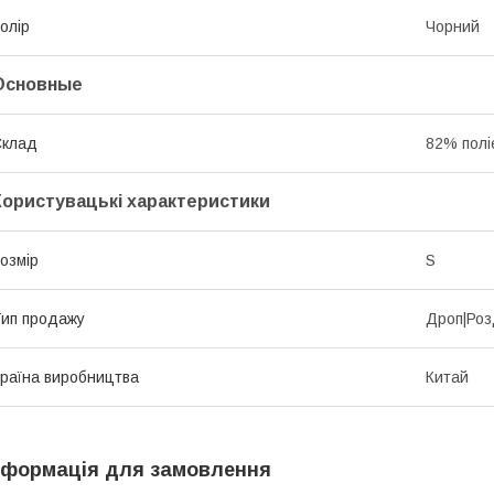
олір
Чорний
Основные
Склад
82% полі
Користувацькі характеристики
озмір
S
ип продажу
Дроп|Роз
раїна виробництва
Китай
нформація для замовлення