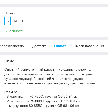
Розмір
S
M
L
В наявності
Характеристики
Доставка
Оплата
Умови повернення
Опис
Cтильний асиметричний купальник з одним плечем та
декоративною пряжкою — це справжній must-have для
сучасної модниці. Лаконічний чорний колір додає
елегантності, а незвичний крій вигідно підкреслює силует.
Розмір:
- S маркування 70-75ВС, трусики ОБ 86-94 см
- M маркування 75-80ВС, трусики ОБ 92-100 см
- L маркування 80-85BC, трусики ОБ 98-106 см