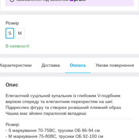
Розмір
S
M
В наявності
Характеристики
Доставка
Оплата
Умови повернення
Опис
Елегантний суцільний купальник із глибоким V-подібним
вирізом спереду та елегантним перехрестям на шиї.
Підкреслює фігуру та створює розкішний пляжний образ.
Чашка має зйомні паралонові вкладиші.
Розмір:
- S маркування 70-75ВС, трусики ОБ 86-94 см
- M маркування 75-80ВС, трусики ОБ 92-100 см