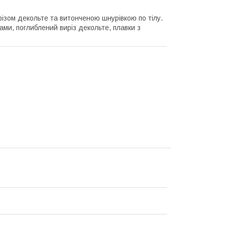
різом декольте та витонченою шнурівкою по тілу.
ми, поглиблений виріз декольте, плавки з