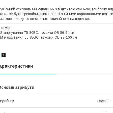
уцільний сексуальний купальник з відкритою спинкою, глибоким ви
о може бути привабливішим? Ліф зі знімними поролоновими вставка
исокою посадкою по стегнах і звичайно ж на підкладі.
озмір:
 S маркування 75-80ВС, трусики ОБ 86-94 см
 M маркування 80-85ВС, трусики ОБ 92-100 см
арактеристики
Основні атрибути
иробник
Domino