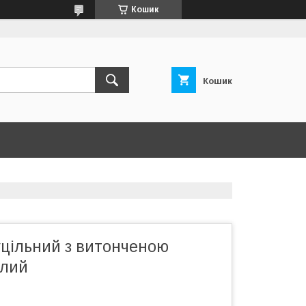
Кошик
Кошик
уцільний з витонченою
ілий