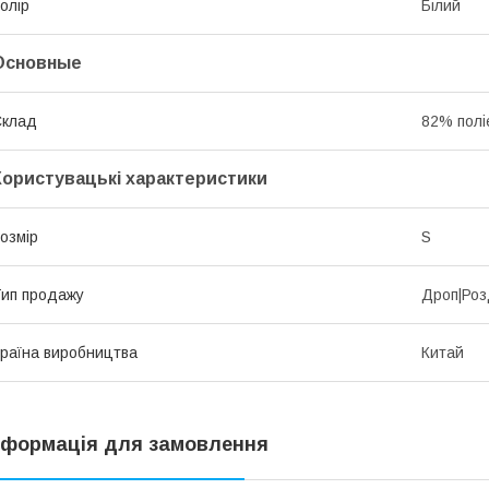
олір
Білий
Основные
Склад
82% полі
Користувацькі характеристики
озмір
S
ип продажу
Дроп|Роз
раїна виробництва
Китай
нформація для замовлення