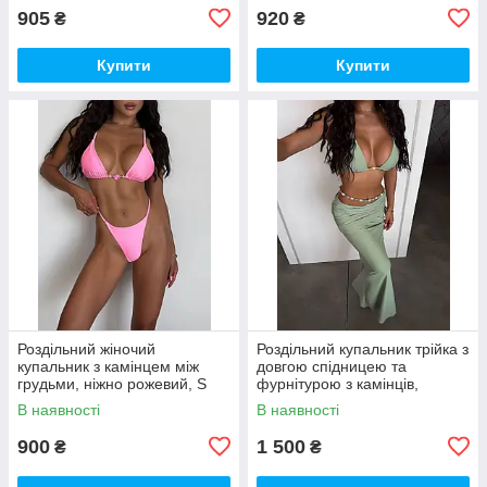
905
920
₴
₴
Купити
Купити
Роздільний жіночий
Роздільний купальник трійка з
купальник з камінцем між
довгою спідницею та
грудьми, ніжно рожевий, S
фурнітурою з камінців,
фісташка, S
В наявності
В наявності
900
1 500
₴
₴