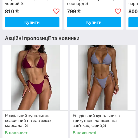
чорний S
леопард S
чор
810
799
800
₴
₴
Купити
Купити
Акційні пропозиції та новинки
Роздільний купальник
Роздільний купальник з
класичний на зав'язках,
трикутною чашкою на
марсала, S
зав'яках, сірий,S
В наявності
В наявності