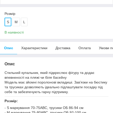
Розмір
S
M
L
В наявності
Опис
Характеристики
Доставка
Оплата
Умови п
Опис
Стильний купальник, який підкреслює фігуру та додає
впевненості на пляжі чи біля басейну
Модель має зйомні поролонові вкладиші. Зав’язки на бюстику
та трусиках дозволяють ідеально підлаштувати посадку під
себе та забезпечують гарну підтримку.
Розмір:
- S маркування 70-75АВС, трусики ОБ 86-94 см
- M маркування 75-80АВС, трусики ОБ 92-100 см