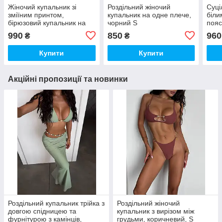
Жіночий купальник зі
Роздільний жіночий
Суці
зміїним принтом,
купальник на одне плече,
біли
бірюзовий купальник на
чорний S
пояс
завязках , розмір S
990
850
960
₴
₴
Купити
Купити
Акційні пропозиції та новинки
Роздільний купальник трійка з
Роздільний жіночий
довгою спідницею та
купальник з вирізом між
фурнітурою з камінців,
грудьми, коричневий, S