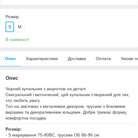
Розмір
S
M
В наявності
Опис
Характеристики
Доставка
Оплата
Умови п
Опис
Чорний купальник з акцентом на деталі
Сексуальний і витончений, цей купальник створений для тих,
хто любить увагу.
Топ на зав’язках з металевим декором, трусики з боковими
вирізами та декоративними кільцями. Добре тримає форму,
комфортна посадка
Розмір:
- S маркування 75-80ВС, трусики ОБ 86-96 см