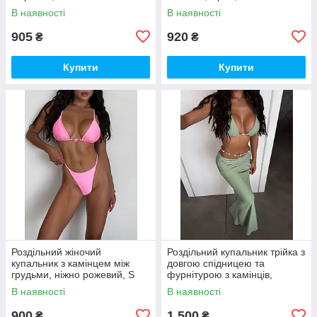
В наявності
В наявності
905
920
₴
₴
Купити
Купити
Роздільний жіночий
Роздільний купальник трійка з
купальник з камінцем між
довгою спідницею та
грудьми, ніжно рожевий, S
фурнітурою з камінців,
фісташка, S
В наявності
В наявності
900
1 500
₴
₴