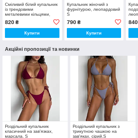
Сміливий білий купальник
Купальник жіночий з
Купа
із трендовими
фурнітурою, леопардовий
подо
металевими кільцями,
S
лео
білий S
820
790
840
₴
₴
Купити
Купити
Акційні пропозиції та новинки
Роздільний купальник
Роздільний купальник з
класичний на зав'язках,
трикутною чашкою на
марсала, S
зав'яках, сірий,S