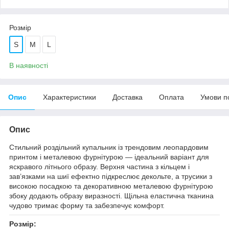
Розмір
S
M
L
В наявності
Опис
Характеристики
Доставка
Оплата
Умови п
Опис
Стильний роздільний купальник із трендовим леопардовим
принтом і металевою фурнітурою — ідеальний варіант для
яскравого літнього образу. Верхня частина з кільцем і
зав’язками на шиї ефектно підкреслює декольте, а трусики з
високою посадкою та декоративною металевою фурнітурою
збоку додають образу виразності. Щільна еластична тканина
чудово тримає форму та забезпечує комфорт.
Розмір: