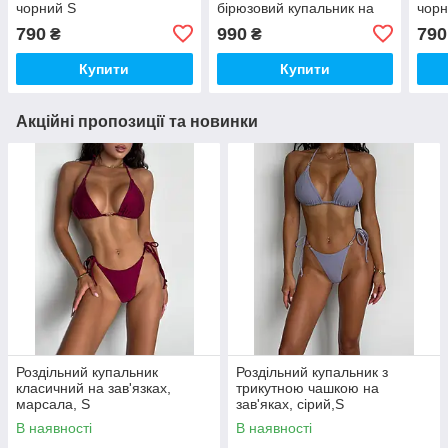
чорний S
бірюзовий купальник на
чорн
завязках , розмір S
790
990
790
₴
₴
Купити
Купити
Акційні пропозиції та новинки
Роздільний купальник
Роздільний купальник з
класичний на зав'язках,
трикутною чашкою на
марсала, S
зав'яках, сірий,S
В наявності
В наявності