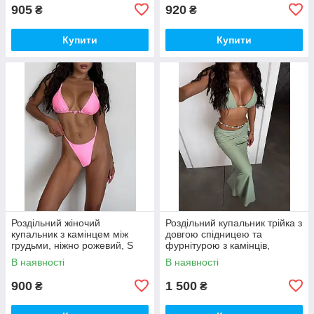
905
920
₴
₴
Купити
Купити
Роздільний жіночий
Роздільний купальник трійка з
купальник з камінцем між
довгою спідницею та
грудьми, ніжно рожевий, S
фурнітурою з камінців,
фісташка, S
В наявності
В наявності
900
1 500
₴
₴