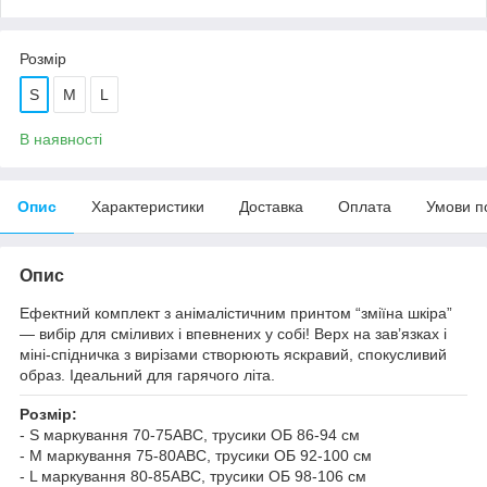
Розмір
S
M
L
В наявності
Опис
Характеристики
Доставка
Оплата
Умови п
Опис
Ефектний комплект з анімалістичним принтом “зміїна шкіра”
— вибір для сміливих і впевнених у собі! Верх на зав’язках і
міні-спідничка з вирізами створюють яскравий, спокусливий
образ. Ідеальний для гарячого літа.
Розмір:
- S маркування 70-75АВС, трусики ОБ 86-94 см
- M маркування 75-80АВС, трусики ОБ 92-100 см
- L маркування 80-85АВС, трусики ОБ 98-106 см