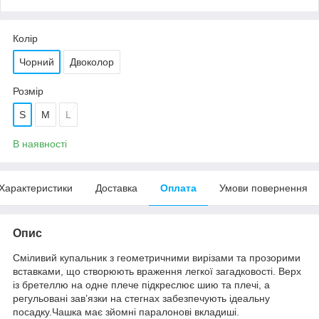
Колір
Чорний
Двоколор
Розмір
S
M
L
В наявності
Характеристики
Доставка
Оплата
Умови повернення
Опис
Сміливий купальник з геометричними вирізами та прозорими
вставками, що створюють враження легкої загадковості. Верх
із бретеллю на одне плече підкреслює шию та плечі, а
регульовані зав’язки на стегнах забезпечують ідеальну
посадку.Чашка має зйомні паралонові вкладиші.