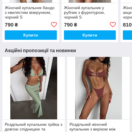
Жіночий купальник бандо
Жіночий купальник у
Жіно
з хвилястим візерунком,
рубчик з фурнітурою,
акце
чорний S
чорний S
чорн
790
790
810
₴
₴
Купити
Купити
Акційні пропозиції та новинки
Роздільний купальник трійка з
Роздільний жіночий
довгою спідницею та
купальник з вирізом між