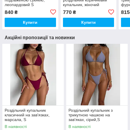
леопардовий S
купальник, жіночий
фурн
купальник з перинами
840
770
815
₴
₴
Купити
Купити
Акційні пропозиції та новинки
Роздільний купальник
Роздільний купальник з
класичний на зав'язках,
трикутною чашкою на
марсала, S
зав'яках, сірий,S
В наявності
В наявності