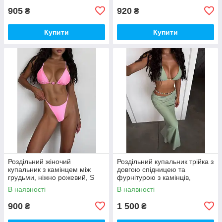
905
920
₴
₴
Купити
Купити
Роздільний жіночий
Роздільний купальник трійка з
купальник з камінцем між
довгою спідницею та
грудьми, ніжно рожевий, S
фурнітурою з камінців,
фісташка, S
В наявності
В наявності
900
1 500
₴
₴