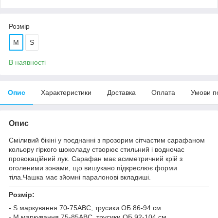
Розмір
M
S
В наявності
Опис
Характеристики
Доставка
Оплата
Умови п
Опис
Сміливий бікіні у поєднанні з прозорим сітчастим сарафаном
кольору гіркого шоколаду створює стильний і водночас
провокаційний лук. Сарафан має асиметричний крій з
оголеними зонами, що вишукано підкреслює форми
тіла.Чашка має зйомні паралонові вкладиші.
Розмір:
- S маркування 70-75АВС, трусики ОБ 86-94 см
- M маркування 75-85АВС, трусики ОБ 92-104 см