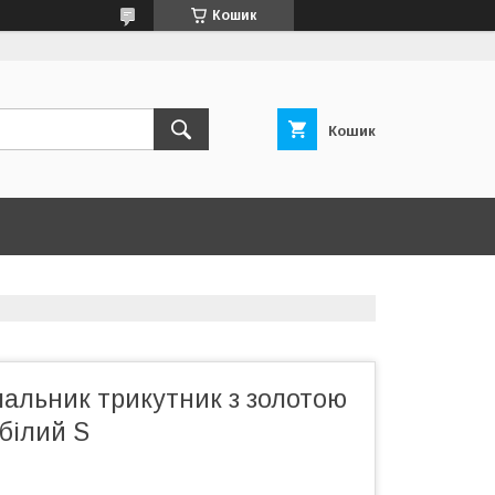
Кошик
Кошик
альник трикутник з золотою
білий S