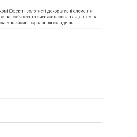
иком! Ефектні золотисті декоративні елементи
 на зав’язках та високих плавок з акцентом на
шка має зйомні паралонові вкладиші.