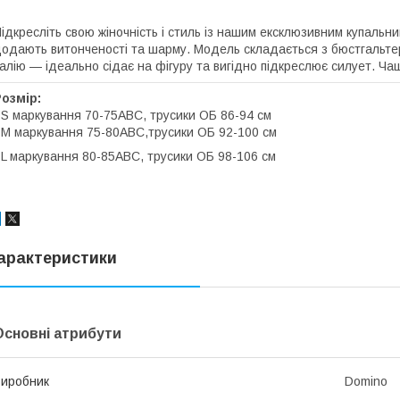
ідкресліть свою жіночність і стиль із нашим ексклюзивним купальн
одають витонченості та шарму. Модель складається з бюстгальтера
алію — ідеально сідає на фігуру та вигідно підкреслює силует. Ча
Розмір:
 S маркування 70-75АВС, трусики ОБ 86-94 см
 M маркування 75-80АВС,трусики ОБ 92-100 см
 L маркування 80-85АBC, трусики ОБ 98-106 см
арактеристики
Основні атрибути
иробник
Domino