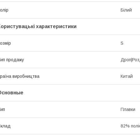
олір
Білий
Користувацькі характеристики
озмір
S
ип продажу
Дроп|Роз
раїна виробництва
Китай
Основные
ип
Плавки
Склад
82% полі