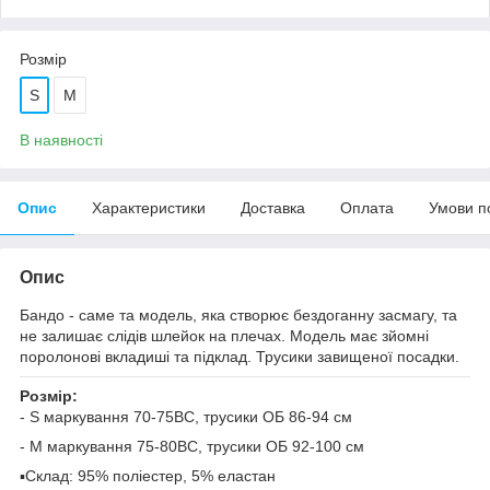
Розмір
S
M
В наявності
Опис
Характеристики
Доставка
Оплата
Умови п
Опис
Бандо - саме та модель, яка створює бездоганну засмагу, та
не залишає слідів шлейок на плечах. Модель має зйомні
поролонові вкладиші та підклад. Трусики завищеної посадки.
Розмір:
- S маркування 70-75ВС, трусики ОБ 86-94 см
- M маркування 75-80ВС, трусики ОБ 92-100 см
▪️Склад: 95% поліестер, 5% еластан