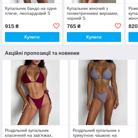
Купальник бандо на одне
Купальник жіночий з
Роже
плече, леопардовий S
геометричними вирізами,
купа
чорний S
жіно
ткан
915
765
820
₴
₴
Купити
Купити
Акційні пропозиції та новинки
Роздільний купальник
Роздільний купальник з
класичний на зав'язках,
трикутною чашкою на