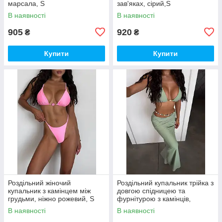
марсала, S
зав'яках, сірий,S
В наявності
В наявності
905
920
₴
₴
Купити
Купити
Роздільний жіночий
Роздільний купальник трійка з
купальник з камінцем між
довгою спідницею та
грудьми, ніжно рожевий, S
фурнітурою з камінців,
фісташка, S
В наявності
В наявності