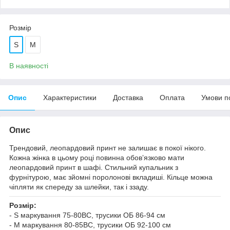
Розмір
S
M
В наявності
Опис
Характеристики
Доставка
Оплата
Умови п
Опис
Трендовий, леопардовий принт не залишає в покої нікого.
Кожна жінка в цьому році повинна обовʼязково мати
леопардовий принт в шафі. Стильний купальник з
фурнітурою, має зйомні поролонові вкладиші. Кільце можна
чіпляти як спереду за шлейки, так і ззаду.
Розмір:
- S маркування 75-80ВС, трусики ОБ 86-94 см
- M маркування 80-85ВС, трусики ОБ 92-100 см