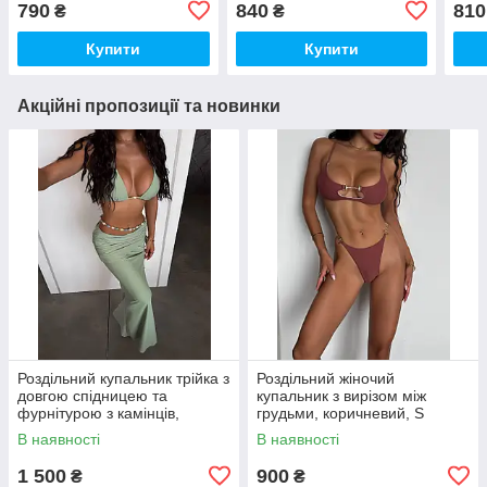
790
840
810
₴
₴
Купити
Купити
Акційні пропозиції та новинки
Роздільний купальник трійка з
Роздільний жіночий
довгою спідницею та
купальник з вирізом між
фурнітурою з камінців,
грудьми, коричневий, S
фісташка, S
В наявності
В наявності
1 500
900
₴
₴