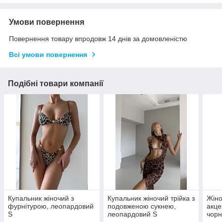
Умови повернення
Повернення товару впродовж 14 днів за домовленістю
Всі умови повернення
Подібні товари компанії
Купальник жіночий з
Купальник жіночий трійка з
Жіно
фурнітурою, леопардовий
подовженою сукнею,
акце
S
леопардовий S
чорн