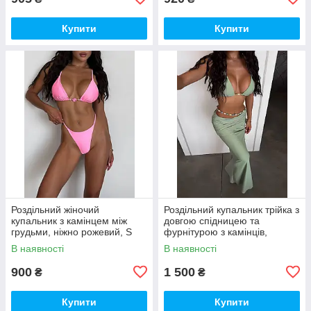
Купити
Купити
Роздільний жіночий
Роздільний купальник трійка з
купальник з камінцем між
довгою спідницею та
грудьми, ніжно рожевий, S
фурнітурою з камінців,
фісташка, S
В наявності
В наявності
900
1 500
₴
₴
Купити
Купити