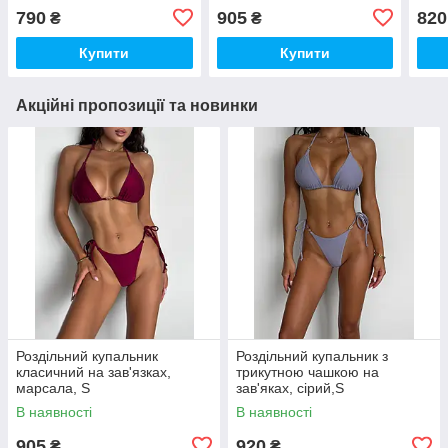
змії
790
905
820
₴
₴
Купити
Купити
Акційні пропозиції та новинки
Роздільний купальник
Роздільний купальник з
класичний на зав'язках,
трикутною чашкою на
марсала, S
зав'яках, сірий,S
В наявності
В наявності
905
920
₴
₴