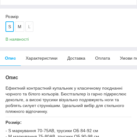
Розмір
S
M
L
В наявності
Опис
Характеристики
Доставка
Оплата
Умови п
Опис
Ефектний контрастний купальник у класичному поєднанні
чорного та білого кольорів. Бюстгальтер із гарно підкреслює
декольте, а високі трусики візуально подовжують ноги та
роблять силует стрункішим. Ідеальний вибір для стильного
пляжного відпочинку.
Розмір:
- S маркування 70-75АВ, трусики ОБ 84-92 см
- M маркування 75-80АВ, трусики ОБ 90-98 см