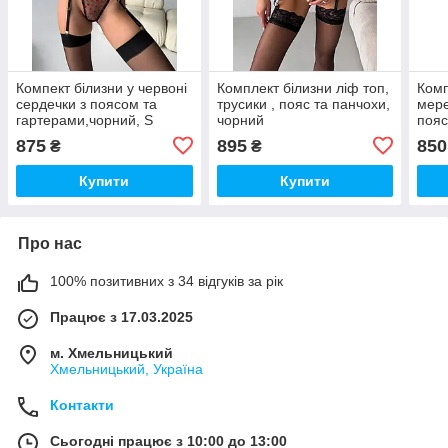
Компект білизни у червоні
Комплект білизни ліф топ,
Комп
сердечки з поясом та
трусики , пояс та панчохи,
мере
гартерами,чорний, S
чорний
пояс
Ерот
875
895
850
₴
₴
шоко
Купити
Купити
Про нас
100% позитивних з 34 відгуків за рік
Працює з 17.03.2025
м. Хмельницький
Хмельницький, Україна
Контакти
Сьогодні працює з 10:00 до 13:00