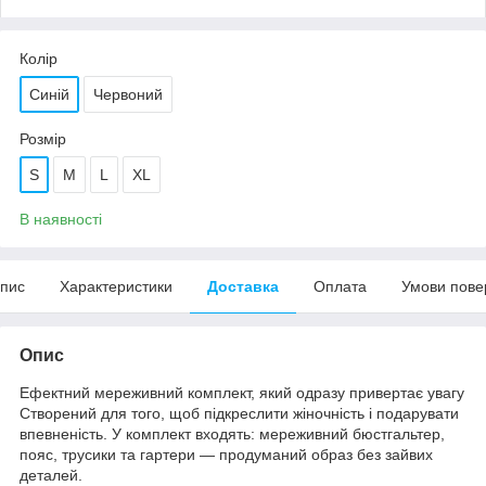
Колір
Синій
Червоний
Розмір
S
M
L
XL
В наявності
пис
Характеристики
Доставка
Оплата
Умови пове
Опис
Ефектний мереживний комплект, який одразу привертає увагу
Створений для того, щоб підкреслити жіночність і подарувати
впевненість. У комплект входять: мереживний бюстгальтер,
пояс, трусики та гартери — продуманий образ без зайвих
деталей.