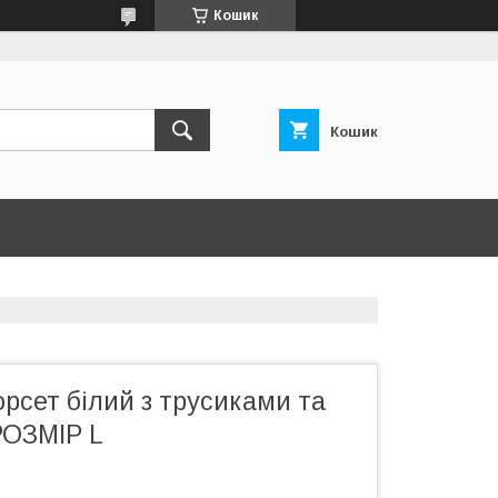
Кошик
Кошик
рсет білий з трусиками та
РОЗМІР L