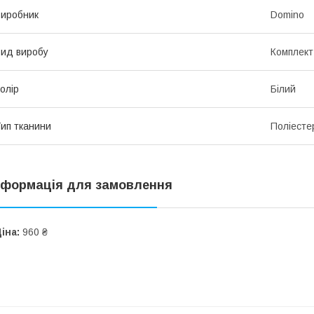
иробник
Domino
ид виробу
Комплект
олір
Білий
ип тканини
Поліесте
нформація для замовлення
іна:
960 ₴